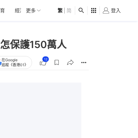
育
經濟
更多
01深圳
繁
觀點
|
简
健康
好食玩飛
登入
女
怎保護150萬人
12
在Google
追蹤《香港01》