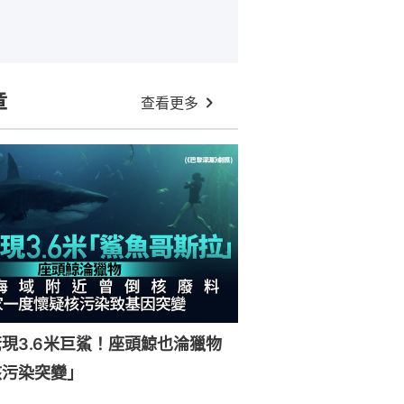
章
查看更多
現3.6米巨鯊！座頭鯨也淪獵物
核污染突變」