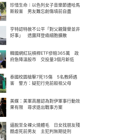
珍惜生命︱以色列女子音樂節遭哈馬
斯殺害 男友難忘創傷墳前自盡
亨特認特赦不公平「對父親聲譽並非
好事」 透露拜登癌細胞擴散
韓國網紅玩槓桿ETF慘賠365萬 政
府急降溫股市 交投量3個月新低
泰國校園槍擊7死15傷 5名教師遇
害 警方：疑犯行兇前殺祖父母
美媒：美軍高層認為對伊軍事行動效
果有限 尋求退出戰事方案
逼脫至全裸火燒體毛 日女找朋友殘
酷虐死前男友 主犯判無期徒刑