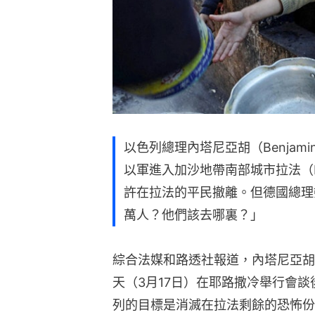
以色列總理內塔尼亞胡（Benjami
以軍進入加沙地帶南部城市拉法（R
許在拉法的平民撤離。但德國總理
萬人？他們該去哪裏？」
綜合法媒和路透社報道，內塔尼亞胡與德
天（3月17日）在耶路撒冷舉行會
列的目標是消滅在拉法剩餘的恐怖份