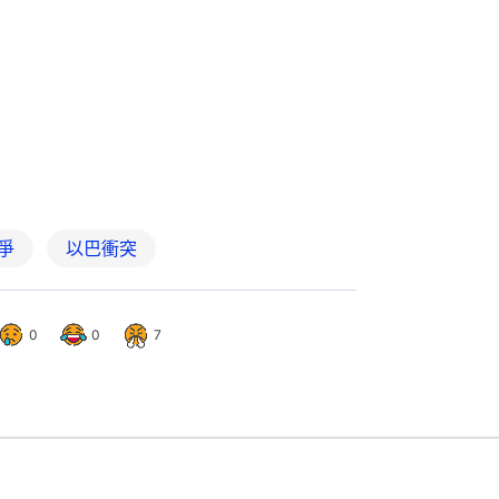
爭
以巴衝突
0
0
7