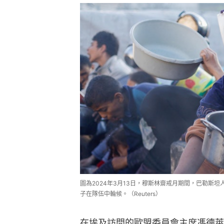
圖為2024年3月13日，穆斯林齋戒月期間，巴勒斯
子在隊伍中輪候。（Reuters）
在埃及訪問的歐盟委員會主席馮德萊恩（Ur