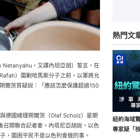
熱門文
n Netanyahu，又譯內坦亞胡）誓言，在
afah）圍剿哈馬斯分子之前，以軍將允
朔爾茨質疑說：「應該怎麼保護超過150
國總理朔爾茨（Olaf Scholz）星期
紐約海域驚
談後召開聯合記者會。內塔尼亞胡說，以色
專家疑「
子，圍困平民不是以色列會做的事。