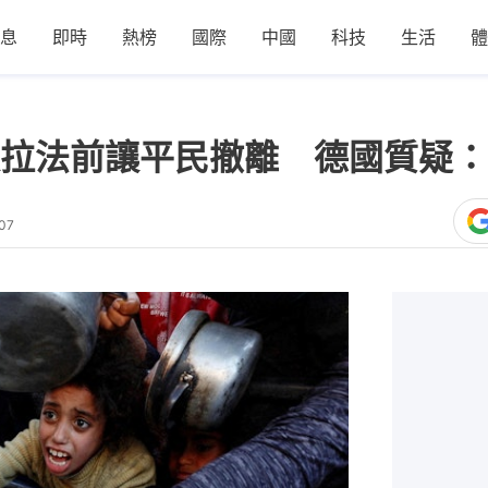
息
即時
熱榜
國際
中國
科技
生活
體
拉法前讓平民撤離 德國質疑：
07