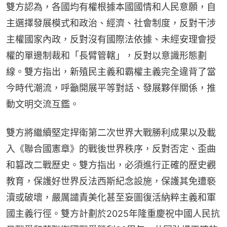
雙方認為，各國均有權根據本國國情和人民意願，自
主選擇發展模式和政治、經濟、社會制度，反對干涉
主權國家內政，反對沒有國際法依據、未經安理會授
權的單邊制裁和「長臂管轄」，反對以意識形態劃
線。雙方指出，新殖民主義和霸權主義完全違背了當
今時代潮流，呼籲開展平等對話、發展夥伴關係，推
動文明交流互鑑。
雙方將繼續堅定捍衛第二次世界大戰勝利成果以及載
入《聯合國憲章》的戰後世界秩序，反對否定、歪曲
和篡改二戰歷史。雙方指出，必須進行正確的歷史觀
教育，保護好世界反法西斯紀念設施，保護其免遭褻
瀆或破壞，嚴厲譴責美化甚至妄圖復活納粹主義和軍
國主義行徑。雙方計劃於2025年隆重慶祝中國人民抗