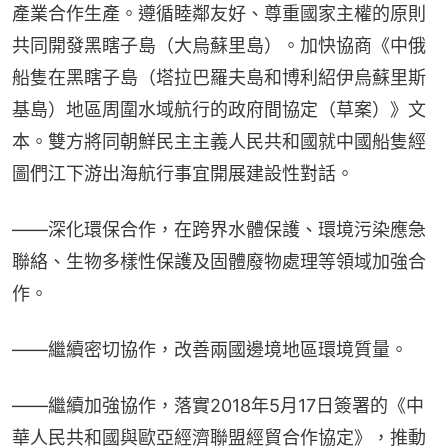
產業合作生產。遵循睦鄰友好、尊重國家主權的原則
共同開發黑瞎子島（大烏蘇里島）。加快協商《中俄
船隻在黑瞎子島（塔拉巴羅夫島和博利紹伊烏蘇里斯
基島）地區周圍水域航行的政府間協定（草案）》文
本。雙方將同朝鮮民主主義人民共和國就中國船隻經
圖們江下游出海航行事宜開展建設性對話。
——深化環保合作，在跨界水體保護、環境污染應急
聯絡、生物多樣性保護及固體廢物處理等領域加強合
作。
——繼續密切協作，改善兩國邊境地區環境質量。
——繼續加強協作，落實2018年5月17日簽署的《中
華人民共和國與歐亞經濟聯盟經貿合作協定》，推動