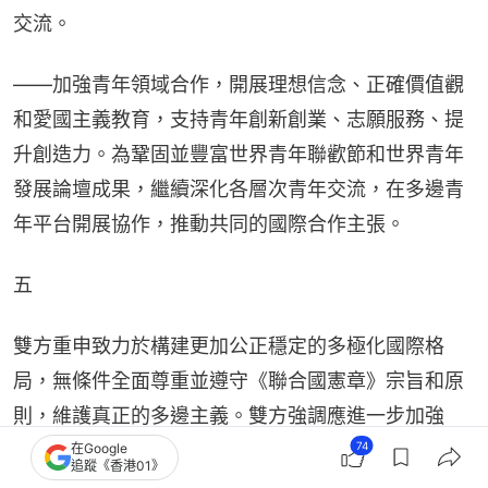
交流。
——加強青年領域合作，開展理想信念、正確價值觀
和愛國主義教育，支持青年創新創業、志願服務、提
升創造力。為鞏固並豐富世界青年聯歡節和世界青年
發展論壇成果，繼續深化各層次青年交流，在多邊青
年平台開展協作，推動共同的國際合作主張。
五
雙方重申致力於構建更加公正穩定的多極化國際格
局，無條件全面尊重並遵守《聯合國憲章》宗旨和原
則，維護真正的多邊主義。雙方強調應進一步加強
「捍衛《聯合國憲章》之友小組」的工作。
74
在Google
追蹤《香港01》