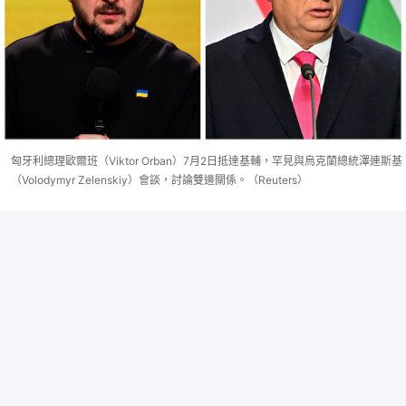
匈牙利總理歐爾班（Viktor Orban）7月2日抵達基輔，罕見與烏克蘭總統澤連斯基
（Volodymyr Zelenskiy）會談，討論雙邊關係。（Reuters）