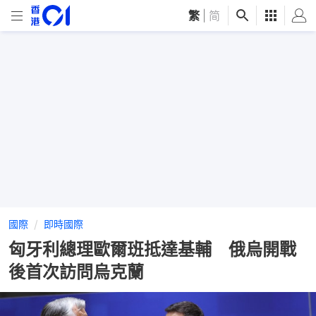
繁
|
简
國際
即時國際
匈牙利總理歐爾班抵達基輔 俄烏開戰
後首次訪問烏克蘭