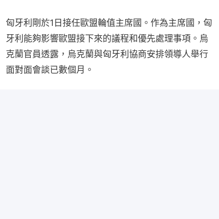
匈牙利剛於1日接任歐盟輪值主席國。作為主席國，匈
牙利能夠影響歐盟接下來的議程和優先處理事項。烏
克蘭官員透露，烏克蘭與匈牙利協商安排領導人舉行
面對面會談已數個月。