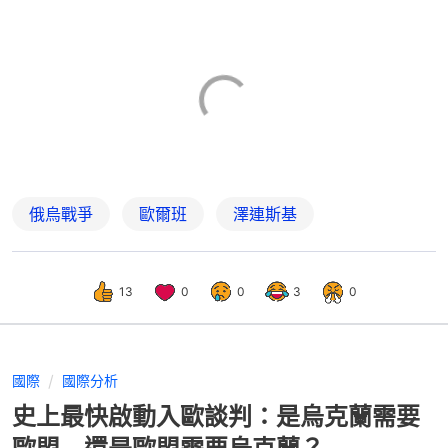
俄烏戰爭
歐爾班
澤連斯基
13
0
0
3
0
國際
國際分析
史上最快啟動入歐談判：是烏克蘭需要