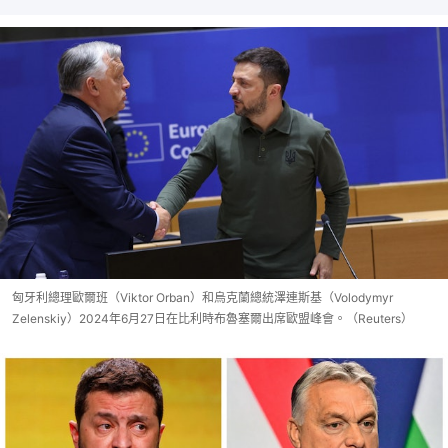
匈牙利總理歐爾班（Viktor Orban）和烏克蘭總統澤連斯基（Volodymyr
Zelenskiy）2024年6月27日在比利時布魯塞爾出席歐盟峰會。（Reuters）