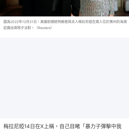
圖為2022年12月31日，美國前總統特朗普與夫人梅拉尼婭在兩人位於佛州的海湖
莊園出席除夕派對。（Reuters）
梅拉尼婭14日在X上稱，自己目睹「暴力子彈擊中我