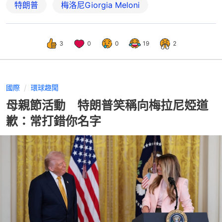
特朗普
梅洛尼Giorgia Meloni
3
0
0
19
2
國際
環球趣聞
母親節活動 特朗普笑稱向梅拉尼婭道
歉：常打錯你名字