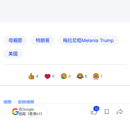
母親節
特朗普
梅拉尼婭Melania Trump
美國
4
0
0
6
1
國際
即時國際
12
在Google
Jimmy Kimmel晚宴槍擊前嘲梅拉尼婭
追蹤《香港01》
似準寡婦 特朗普促解僱｜有片