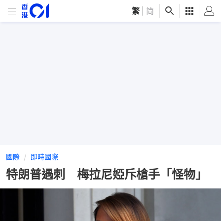
繁
|
简
國際
即時國際
特朗普遇刺 梅拉尼婭斥槍手「怪物」