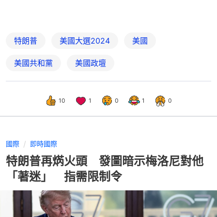
特朗普
美國大選2024
美國
美國共和黨
美國政壇
10
1
0
1
0
國際
即時國際
特朗普再焫火頭 發圖暗示梅洛尼對他
「著迷」 指需限制令