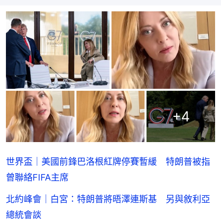
+
4
世界盃｜美國前鋒巴洛根紅牌停賽暫緩 特朗普被指
曾聯絡FIFA主席
北約峰會｜白宮：特朗普將晤澤連斯基 另與敘利亞
總統會談