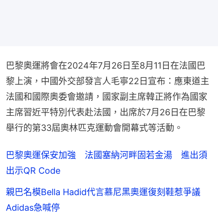
巴黎奧運將會在2024年7月26日至8月11日在法國巴
黎上演，中國外交部發言人毛寧22日宣布：應東道主
法國和國際奧委會邀請，國家副主席韓正將作為國家
主席習近平特別代表赴法國，出席於7月26日在巴黎
舉行的第33屆奧林匹克運動會開幕式等活動。
巴黎奧運保安加強 法國塞納河畔固若金湯 進出須
出示QR Code
親巴名模Bella Hadid代言慕尼黑奧運復刻鞋惹爭議
Adidas急喊停