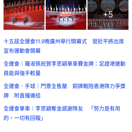
+
5
十五屆全運會11.9晚廣州舉行開幕式 習近平將出席
宣布運動會開幕
全運會｜羅淑佩祝賀李思穎單車賽金牌：足證港運動
員能與強手較量
全運會．手球｜門票全售罄 銅牌戰陪香港隊力爭獎
牌 附直播連結
全運會單車︱李思穎奪金感謝隊友 「努力是有用
的，一切有回報」