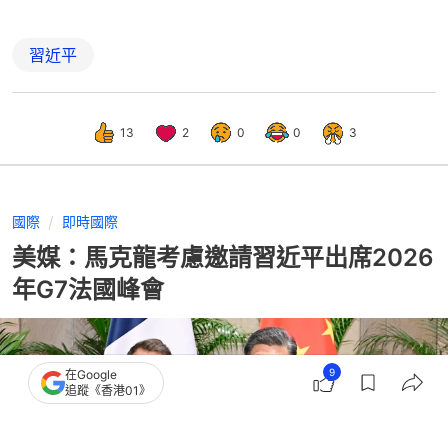
習近平
13
2
0
0
3
國際
即時國際
美媒：馬克龍考慮邀請習近平出席2026
年G7法國峰會
9
在Google
追蹤《香港01》