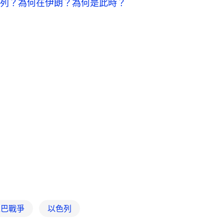
列？為何在伊朗？為何是此時？
以巴戰爭
以色列