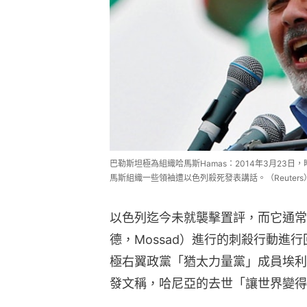
巴勒斯坦極為組織哈馬斯Hamas：2014年3月23日，時
馬斯組織一些領袖遭以色列殺死發表講話。（Reuters
以色列迄今未就襲擊置評，而它通常
德，Mossad）進行的刺殺行動進
極右翼政黨「猶太力量黨」成員埃利亞胡（
發文稱，哈尼亞的去世「讓世界變得