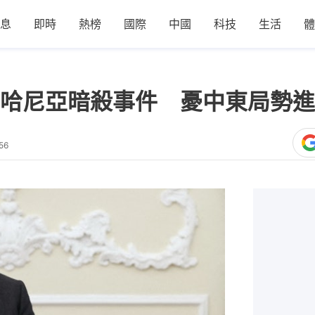
息
即時
熱榜
國際
中國
科技
生活
體
哈尼亞暗殺事件 憂中東局勢進
56