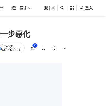
育
經濟
更多
01深圳
繁
觀點
|
简
健康
好食玩飛
登入
女
一步惡化
12
在Google
追蹤《香港01》