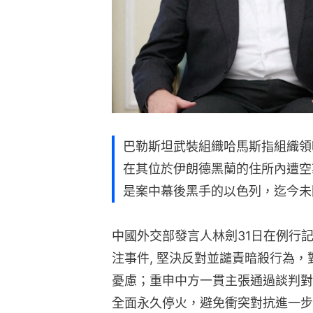
巴勒斯坦武裝組織哈馬斯指組織領哈袖哈尼
在其位於伊朗德黑蘭的住所內遭空
是案中幕後黑手的以色列，迄今未
中國外交部發言人林劍31日在例行
注事件, 堅決反對並譴責暗殺行為
憂慮；重申中方一貫主張通過談判對
全面永久停火，避免衝突對抗進一步