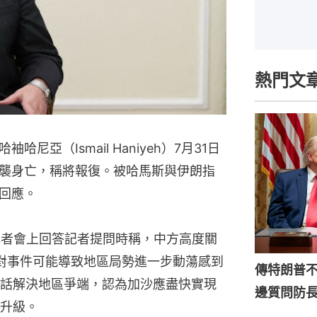
熱門文
亞（Ismail Haniyeh）7月31日
襲身亡，稱將報復。被哈馬斯與伊朗指
回應。
記者會上回答記者提問時稱，中方高度關
，對事件可能導致地區局勢進一步動蕩感到
傳特朗普
話解決地區爭端，認為加沙應盡快實現
邊質問防
升級。