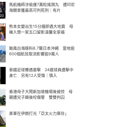
馬航機師涉偷運7萬粒搖頭丸 遭印尼
海關查獲最高可判死刑｜有片
:20
熊本女嬰出生15分鐘即遇大地震 母
擁入懷一家五口留影溫馨全家福
颱風白海豚料8.7襲日本沖繩 當地逾
600個航班取消影響逾9萬人
泰國足球賽遇雷擊 24歲球員遭擊中
身亡 另有12人受傷｜慎入
香港母子大鬧新加坡機場後被控 母
親遭兒子踢後咬傷警 雙雙判囚
美軍在伊朗打光「亞太火力庫存」