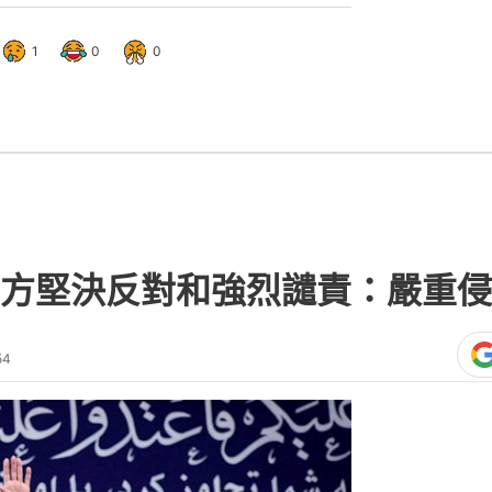
1
0
0
方堅決反對和強烈譴責：嚴重侵
54