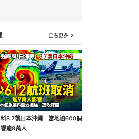
章
查看更多
料8.7襲日本沖繩 當地逾600個
響逾9萬人