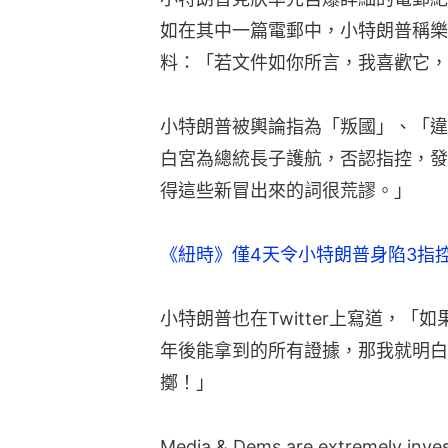
如在其中一篇電郵中，小特朗普稱樂
料：「若文件如你所言，我喜歡它，
小特朗普被輿論指為「叛國」、「違
白宮為總統長子護航，否認指控，發言人桑
得這些新冒出來的詞很荒謬。」
《紐時》僅4天令小特朗普身陷3指
小特朗普也在Twitter上寫道，
年後能拿到的所有證據，那我就明白
擲！」
Media & Dems are extremely investe