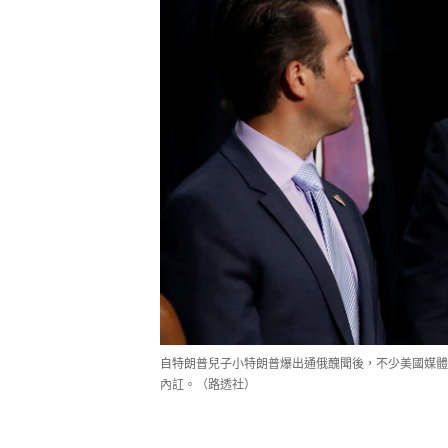
自特朗普兒子小特朗普爆出通俄醜聞後，不少美國媒體
內訌。（路透社）