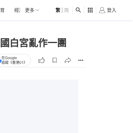
育
經濟
更多
01深圳
繁
觀點
|
简
健康
好食玩飛
登入
女
國白宮亂作一團
在Google
追蹤《香港01》