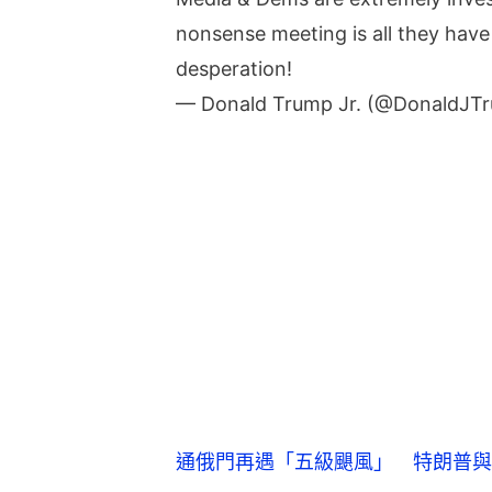
nonsense meeting is all they have 
desperation!
— Donald Trump Jr. (@DonaldJT
通俄門再遇「五級颶風」 特朗普與普
特朗普長子密會女律師求希拉里黑材
  白宮掀起「五級颶風」內訌
白宮看似團結，槍口一致對外為小特
紛紛引述消息，指白宮正在捉內鬼，
電視劇更誇張。