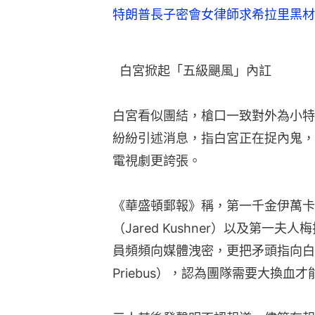
《華盛頓郵報》稱，第一千金伊萬卡（Iv
（Jared Kushner）以及第一夫人
員頻頻向媒體洩密，更把矛頭指向白宮幕
Priebus），認為團隊需要大換血
三人其後發聲明否認報道，儘管有報
「指控」似乎暫未有動搖特朗普對普
普的顧問私下透露，短期內白宮團隊
暫時保住工作。