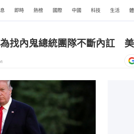
息
即時
熱榜
國際
中國
科技
生活
體
為找內鬼總統團隊不斷內訌 美
01