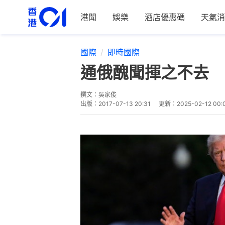
港聞
娛樂
酒店優惠碼
天氣消
國際
即時國際
通俄醜聞揮之不去 
撰文：
吳家俊
出版：
2017-07-13 20:31
更新：
2025-02-12 00: