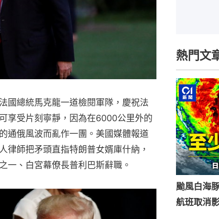
熱門文
法國總統馬克龍一道檢閱軍隊，慶祝法
可享受片刻寧靜，因為在6000公里外的
的通俄風波而亂作一團。美國媒體報道
人律師把矛頭直指特朗普女婿庫什納，
之一、白宮幕僚長普利巴斯辭職。
颱風白海豚
航班取消影