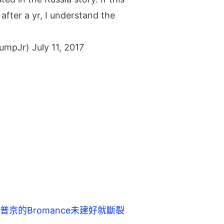
after a yr, I understand the
rumpJr)
July 11, 2017
京的Bromance未建好就斷裂
料 事前已知資料來自俄國政府
朗普的通俄醜聞辯護，但美國各大傳媒
特朗普團隊更因此內訌，互相指責，比