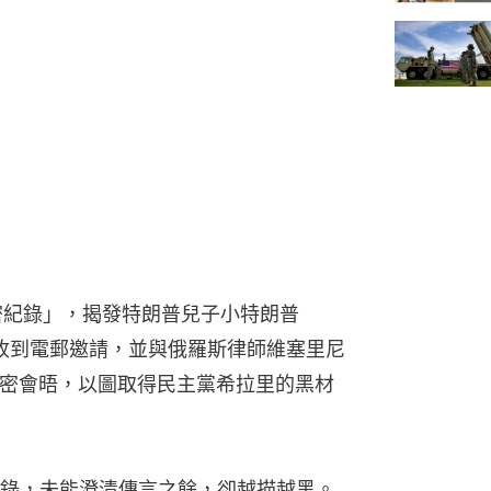
密紀錄」，揭發特朗普兒子小特朗普
6月曾經收到電郵邀請，並與俄羅斯律師維塞里尼
kaya）秘密會晤，以圖取得民主黨希拉里的黑材
錄，未能澄清傳言之餘，卻越描越黑。