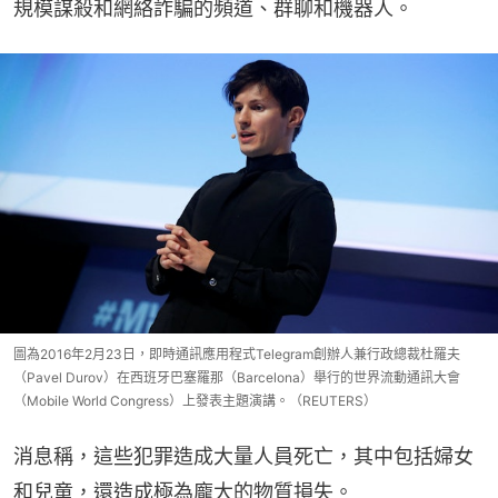
規模謀殺和網絡詐騙的頻道、群聊和機器人。
圖為2016年2月23日，即時通訊應用程式Telegram創辦人兼行政總裁杜羅夫
（Pavel Durov）在西班牙巴塞羅那（Barcelona）舉行的世界流動通訊大會
（Mobile World Congress）上發表主題演講。（REUTERS）
消息稱，這些犯罪造成大量人員死亡，其中包括婦女
和兒童，還造成極為龐大的物質損失。