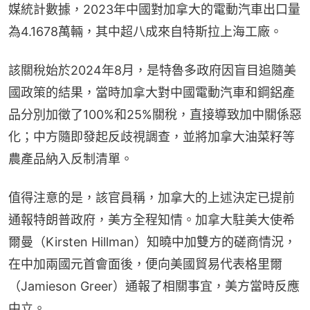
媒統計數據，2023年中國對加拿大的電動汽車出口量
為4.1678萬輛，其中超八成來自特斯拉上海工廠。
該關稅始於2024年8月，是特魯多政府因盲目追隨美
國政策的結果，當時加拿大對中國電動汽車和鋼鋁產
品分別加徵了100%和25%關稅，直接導致加中關係惡
化；中方隨即發起反歧視調查，並將加拿大油菜籽等
農產品納入反制清單。
值得注意的是，該官員稱，加拿大的上述決定已提前
通報特朗普政府，美方全程知情。加拿大駐美大使希
爾曼（Kirsten Hillman）知曉中加雙方的磋商情況，
在中加兩國元首會面後，便向美國貿易代表格里爾
（Jamieson Greer）通報了相關事宜，美方當時反應
中立。