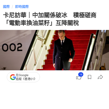
國際
即時國際
卡尼訪華｜中加關係破冰 積極磋商
「電動車換油菜籽」互降關稅
19
在Google
追蹤《香港01》
撰文：
劉耀洋
出版：
2026-01-15 00:07
更新：
2026-01-15 10:43