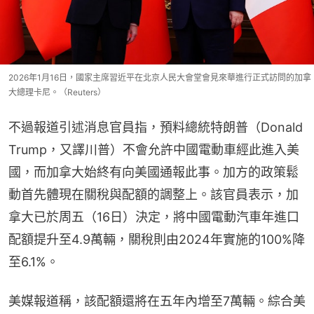
2026年1月16日，國家主席習近平在北京人民大會堂會見來華進行正式訪問的加拿
大總理卡尼。（Reuters）
不過報道引述消息官員指，預料總統特朗普（Donald 
Trump，又譯川普）不會允許中國電動車經此進入美
國，而加拿大始終有向美國通報此事。加方的政策鬆
動首先體現在關稅與配額的調整上。該官員表示，加
拿大已於周五（16日）決定，將中國電動汽車年進口
配額提升至4.9萬輛，關稅則由2024年實施的100%降
至6.1%。
美媒報道稱，該配額還將在五年內增至7萬輛。綜合美