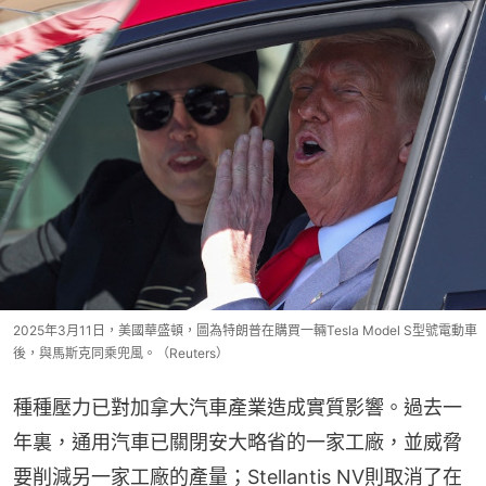
2025年3月11日，美國華盛頓，圖為特朗普在購買一輛Tesla Model S型號電動車
後，與馬斯克同乘兜風。（Reuters）
種種壓力已對加拿大汽車產業造成實質影響。過去一
年裏，通用汽車已關閉安大略省的一家工廠，並威脅
要削減另一家工廠的產量；Stellantis NV則取消了在