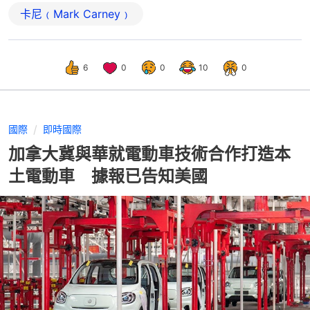
卡尼﹙Mark Carney﹚
6
0
0
10
0
國際
即時國際
加拿大冀與華就電動車技術合作打造本
土電動車 據報已告知美國