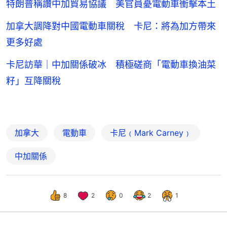
特朗普稱讚中加貿易協議 美官員憂電動車衝擊本土
加拿大調降對中國電動車關稅 卡尼：將為加方帶來
更多好處
卡尼訪華｜中加關係破冰 積極磋商「電動車換油菜
籽」互降關稅
加拿大
電動車
卡尼﹙Mark Carney﹚
中加關係
8
2
0
2
1