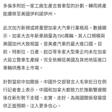
多倫多附近一家工廠生產吉普車型的計劃，轉而將產
能遷移至美國伊利諾伊州。
此次加方新規或將重塑加拿大汽車行業格局。數據顯
示，加拿大去年新車銷量為190萬輛，其人口規模與
美國加州大致相當，是美產汽車的最大進口國。目
前，特斯拉、日產、起亞等多家大型車企均未在加拿
大設立整車生產線，完全依賴從美國及其他地區進口
車輛供應本土市場。
針對當前中加關係，中國外交部發言人毛寧近日在例
行記者會上表示，中國和加拿大都致力於推動雙邊關
係在新形勢下走穩、走實、走好，為兩國關係發展提
供正面預期，注入更多信心。