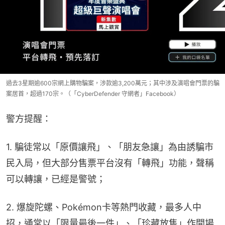
過去3星期逾600宗網上購物騙案，涉款逾3,200萬元；其中涉及演唱會門票的騙
案居首，超過170宗。（「CyberDefender 守網者」Facebook）
警方提醒：
1. 騙徒常以「原價讓飛」、「朋友急讓」為由誘騙市
民入局，但大部分售票平台沒有「轉飛」功能，聲稱
可以轉讓，已經是警號；
2. 爆旋陀螺、Pokémon卡等熱門收藏，最多人中
招，通常以「限量最後一件」、「珍藏放售」作開場