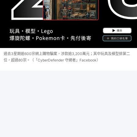
過去3星期逾600宗網上購物騙案，涉款逾3,200萬元；其中玩具及模型排第二
位，超過80宗。（「CyberDefender 守網者」Facebook）