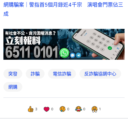
網購騙案｜警指首5個月錄近4千宗 演唱會門票佔三
成
突發
詐騙
電信詐騙
反詐騙協調中心
網購
3
0
0
0
1