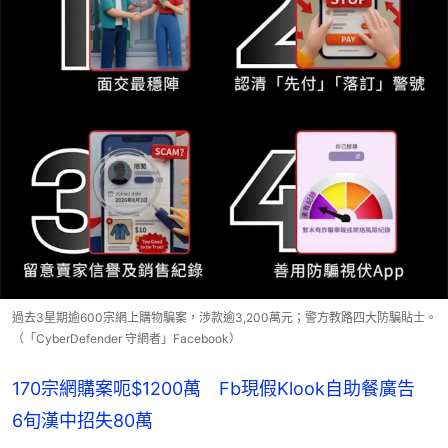
過去3星期逾600宗網上購物騙案，涉款逾3,200萬元；警方教路四大防騙貼士。
（「CyberDefender 守網者」Facebook）
170宗網購案呃$1200萬 Fb現假Klook自助餐廣告
6旬漢中招失80萬