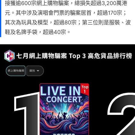
接獲逾600宗網上購物騙案，總損失超過3,200萬港
元。其中涉及演唱會門票的騙案居首，超過170宗；
其次為玩具及模型，超過80宗；第三位則是服裝、波
鞋及名牌手袋，超過40宗。