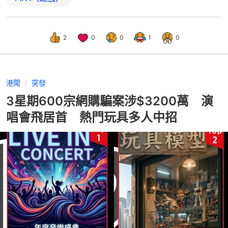
2
0
0
1
0
港聞
突發
3星期600宗網購騙案涉$3200萬 演
唱會飛居首 熱門玩具多人中招