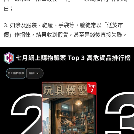
白；
3. 如涉及服裝、鞋履、手袋等，騙徒常以「低於市
價」作招徠，結果收到假貨，甚至畀錢後直接失聯。