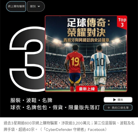
過去3星期逾600宗網上購物騙案，涉款逾3,200萬元；第三位是服裝、波鞋及名
牌手袋，超過40宗。（「CyberDefender 守網者」Facebook）