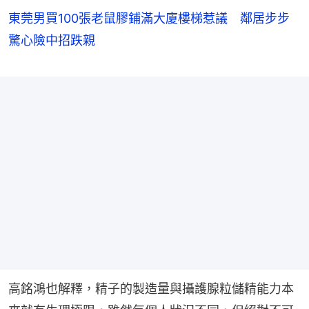
東莞男買100張老鼠膠鋪滿大廈樓梯惹議 鄰居步步
驚心險中招跌親
高銘鴻也解釋，精子的製造量與攝護腺粒儲精能力本