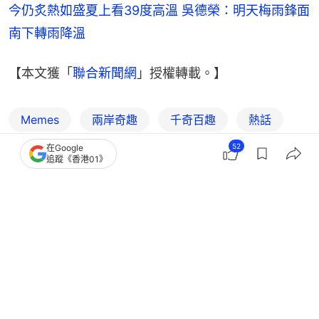
今仍炙熱如盛夏上看39度高溫 吳德榮：明天梅雨鋒面
南下轉雨降溫
【本文獲「
聯合新聞網
」授權轉載。】
Memes
兩岸奇趣
千奇百趣
熱話
52
在Google
聯合新聞網
追蹤《香港01》
1
0
0
8
0
國際
即時國際
美國淫媒案 愛潑斯坦要求死後勿銷毀