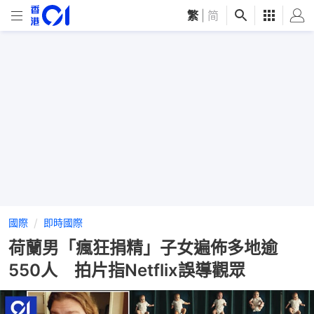
繁
|
简
國際
即時國際
荷蘭男「瘋狂捐精」子女遍佈多地逾
550人 拍片指Netflix誤導觀眾