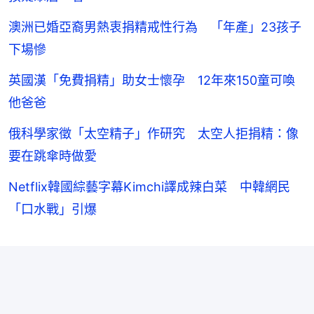
澳洲已婚亞裔男熱衷捐精戒性行為 「年產」23孩子
下場慘
英國漢「免費捐精」助女士懷孕 12年來150童可喚
他爸爸
俄科學家徵「太空精子」作研究 太空人拒捐精：像
要在跳傘時做愛
Netflix韓國綜藝字幕Kimchi譯成辣白菜 中韓網民
「口水戰」引爆