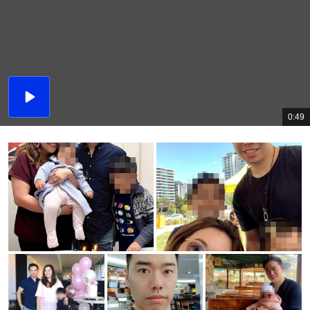
播
放
0:49
總
影
共
片
時
間