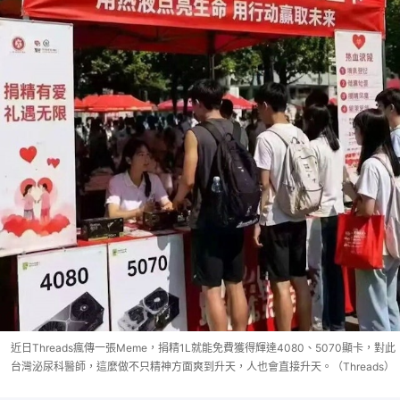
近日Threads瘋傳一張Meme，捐精1L就能免費獲得輝達4080、5070顯卡，對此
台灣泌尿科醫師，這麼做不只精神方面爽到升天，人也會直接升天。（Threads）