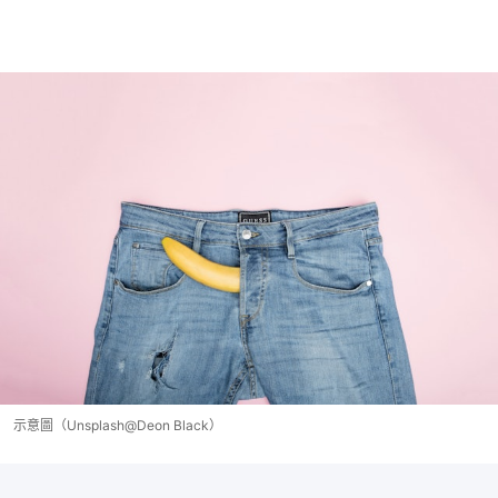
示意圖（Unsplash@Deon Black）