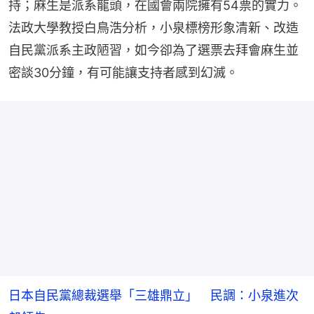
持；麻生是派系龍頭，在國會兩院擁有54票的實力。
法政大學教授白鳥浩分析，小泉標榜形象清新、改造
自民黨派系主政陋習，如今卻為了選票去拜會麻生並
密談30分鐘，有可能讓支持者感到幻滅。
日本自民黨總裁選舉「三雄鼎立」 民調：小泉進次