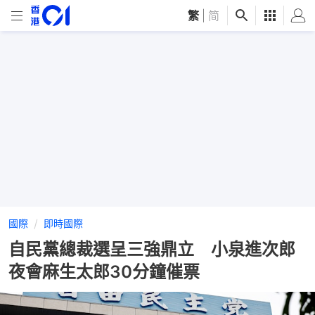
繁
|
简
國際
即時國際
自民黨總裁選呈三強鼎立 小泉進次郎
夜會麻生太郎30分鐘催票