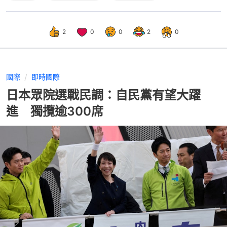
2
0
0
2
0
國際
即時國際
日本眾院選戰民調：自民黨有望大躍
進 獨攬逾300席