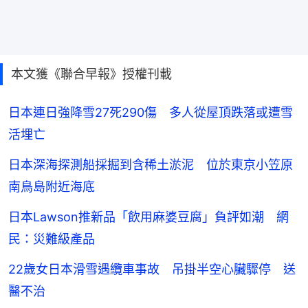
本文獲《聯合早報》授權刊載
日本連日強降雪27死290傷 多人從屋頂跌落或遭雪
活埋亡
日本深海探測船採掘到含稀土淤泥 位於東京小笠原
南鳥島附近海底
日本Lawson推新品「飲用麻婆豆腐」負評如潮 網
民：災難級產品
22歲女日本滑雪遇纜車事故 吊掛半空心臟驟停 送
醫不治