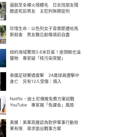
逼脫至全裸火燒體毛 日女找朋友殘
酷虐死前男友 主犯判無期徒刑
珍惜生命︱以色列女子音樂節遭哈馬
斯殺害 男友難忘創傷墳前自盡
紐約海域驚現3.6米巨鯊！座頭鯨也淪
獵物 專家疑「核污染突變」
泰國足球賽遇雷擊 24歲球員遭擊中
身亡 另有12人受傷｜慎入
Netflix、迪士尼傳推免費方案迎戰
YouTube 專家揭「免課金」風險
美媒：美軍高層認為對伊軍事行動效
果有限 尋求退出戰事方案