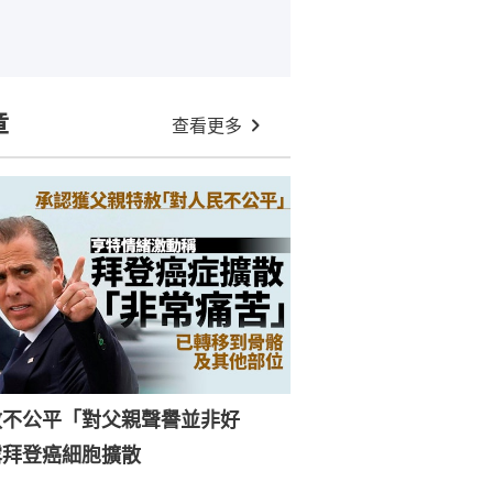
章
查看更多
赦不公平「對父親聲譽並非好
露拜登癌細胞擴散