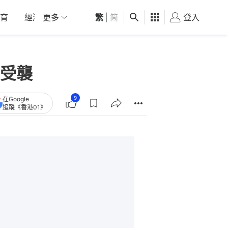
育
經濟
更多
01深圳
繁
觀點
|
简
健康
好食玩飛
登入
女
受襲
9
在Google
追蹤《香港01》