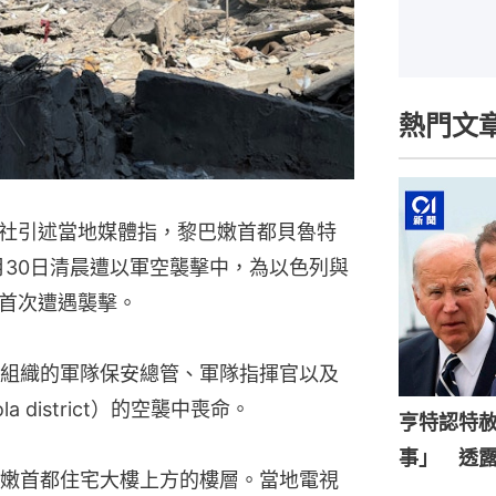
熱門文
社引述當地媒體指，黎巴嫩首都貝魯特
9月30日清晨遭以軍空襲擊中，為以色列與
首次遭遇襲擊。
組織的軍隊保安總管、軍隊指揮官以及
district）的空襲中喪命。
亨特認特
事」 透
嫩首都住宅大樓上方的樓層。當地電視