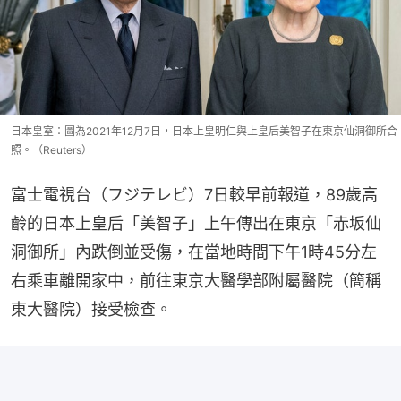
日本皇室：圖為2021年12月7日，日本上皇明仁與上皇后美智子在東京仙洞御所合
照。（Reuters）
富士電視台（フジテレビ）7日較早前報道，89歲高
齡的日本上皇后「美智子」上午傳出在東京「赤坂仙
洞御所」內跌倒並受傷，在當地時間下午1時45分左
右乘車離開家中，前往東京大醫學部附屬醫院（簡稱
東大醫院）接受檢查。