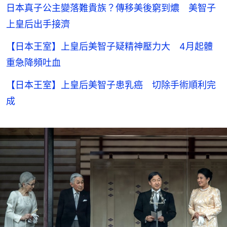
日本真子公主變落難貴族？傳移美後窮到燶 美智子
上皇后出手接濟
【日本王室】上皇后美智子疑精神壓力大 4月起體
重急降頻吐血
【日本王室】上皇后美智子患乳癌 切除手術順利完
成