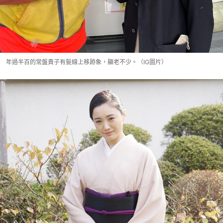
年過半百的常盤貴子有髮線上移跡象，顯老不少。（IG圖片）