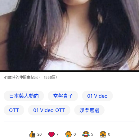
41歲時的仲間由紀惠。（556票）
日本藝人動向
常盤貴子
01 Video
OTT
01‌ ‌Video‌ ‌OTT
娛樂無窮
26
7
0
5
0