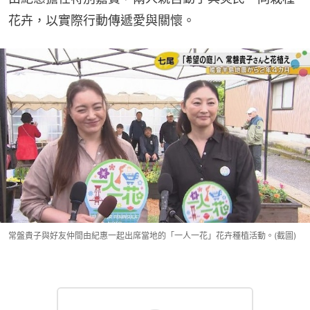
花卉，以實際行動傳遞愛與關懷。
常盤貴子與好友仲間由紀惠一起出席當地的「一人一花」花卉種植活動。(截圖)