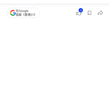
3
在Google
追蹤《香港01》
娛樂
即時娛樂
70歲陳美齡首公開東京公司特殊房間
內部畫面流出如小型博物館
撰文：
河伯
出版：
2026-06-27 12:30
更新：
2026-06-30 22:34