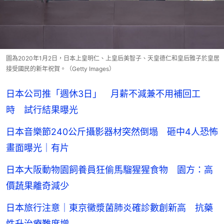
圖為2020年1月2日，日本上皇明仁、上皇后美智子、天皇德仁和皇后雅子於皇居
接受國民的新年祝賀。（Getty Images）
日本公司推「週休3日」 月薪不減兼不用補回工
時 試行結果曝光
日本音樂節240公斤攝影器材突然倒塌 砸中4人恐怖
畫面曝光｜有片
日本大阪動物園飼養員狂偷馬騮猩猩食物 園方：高
價蔬果離奇減少
日本旅行注意｜東京黴漿菌肺炎確診數創新高 抗藥
性升治療難度增