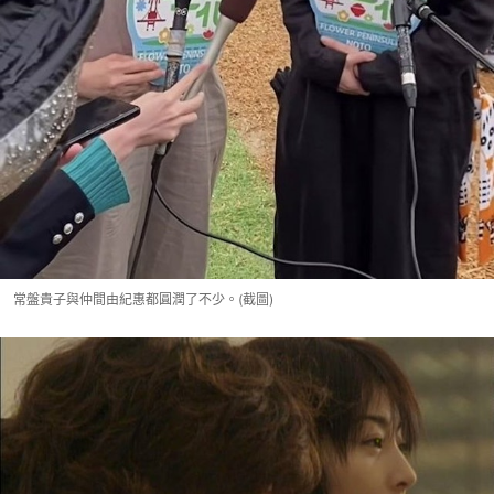
常盤貴子與仲間由紀惠都圓潤了不少。(截圖)