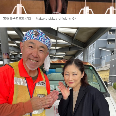
常盤貴子為電影宣傳。（takakotokiwa_official＠IG）