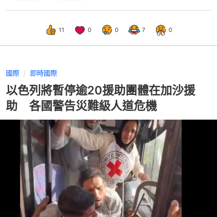
11
0
0
7
0
國際
即時國際
以色列將暫停逾20援助團體在加沙援
助 各國警告災難級人道危機