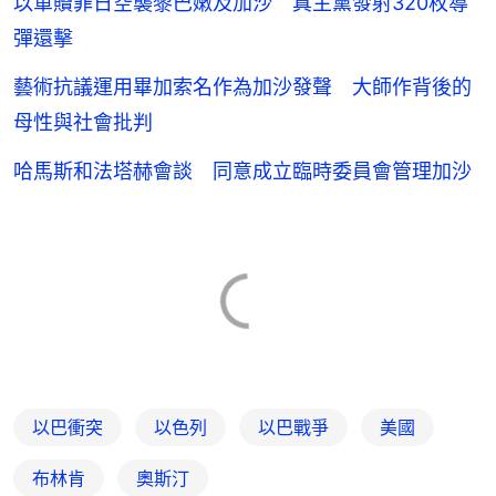
以軍贖罪日空襲黎巴嫩及加沙 真主黨發射320枚導
彈還擊
藝術抗議運用畢加索名作為加沙發聲 大師作背後的
母性與社會批判
哈馬斯和法塔赫會談 同意成立臨時委員會管理加沙
以巴衝突
以色列
以巴戰爭
美國
布林肯
奧斯汀