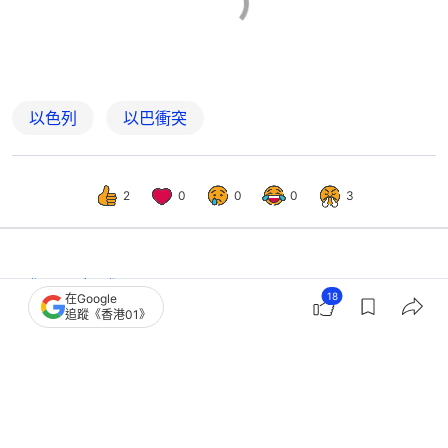
以色列
以巴衝突
2
0
0
0
3
國際
即時國際
18
在Google
以色列批哈馬斯未全交還人質遺體 擬
追蹤《香港01》
限制人道物資進入加沙