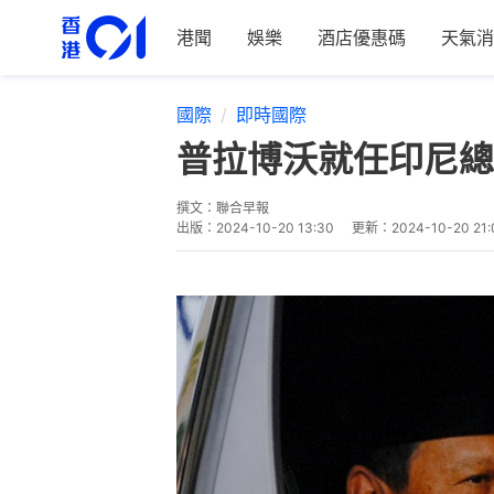
港聞
娛樂
酒店優惠碼
天氣消
國際
即時國際
普拉博沃就任印尼總
撰文：
聯合早報
出版：
2024-10-20 13:30
更新：
2024-10-20 21: