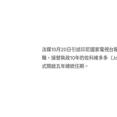
法媒10月20日引述印尼國家電視台
職，接替執政10年的佐科維多多（Jo
式開啟五年總統任期。