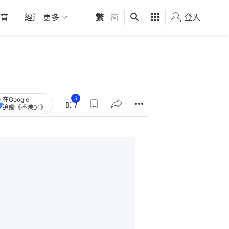
育
經濟
更多
01深圳
繁
觀點
|
简
健康
好食玩飛
登入
女
5
在Google
追蹤《香港01》