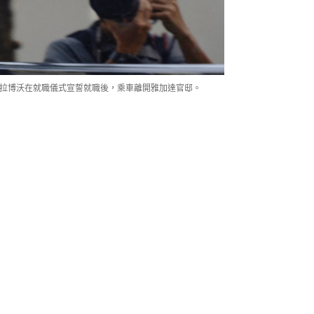
統普拉博沃在就職儀式宣誓就職後，乘車離開雅加達官邸。