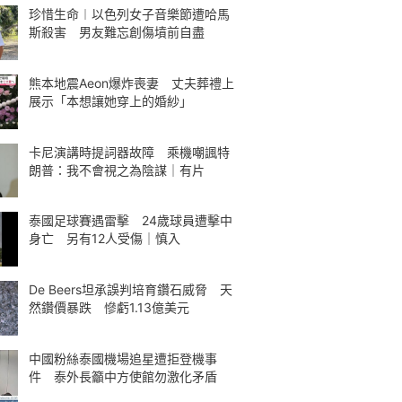
珍惜生命︱以色列女子音樂節遭哈馬
斯殺害 男友難忘創傷墳前自盡
熊本地震Aeon爆炸喪妻 丈夫葬禮上
展示「本想讓她穿上的婚紗」
卡尼演講時提詞器故障 乘機嘲諷特
朗普：我不會視之為陰謀｜有片
泰國足球賽遇雷擊 24歲球員遭擊中
身亡 另有12人受傷｜慎入
De Beers坦承誤判培育鑽石威脅 天
然鑽價暴跌 慘虧1.13億美元
中國粉絲泰國機場追星遭拒登機事
件 泰外長籲中方使館勿激化矛盾