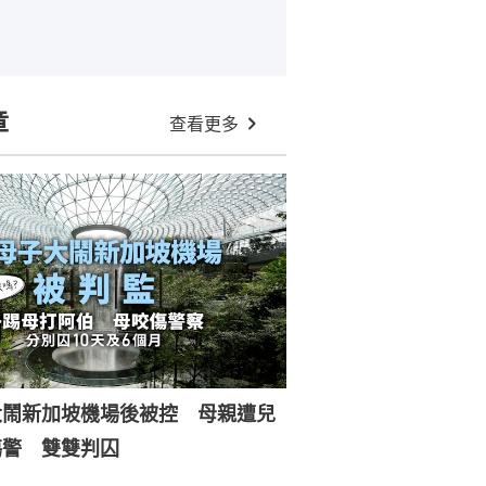
章
查看更多
大鬧新加坡機場後被控 母親遭兒
傷警 雙雙判囚