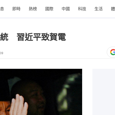
息
即時
熱榜
國際
中國
科技
生活
體
統 習近平致賀電
09