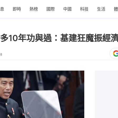
息
即時
熱榜
國際
中國
科技
生活
體
多10年功與過：基建狂魔振經
58