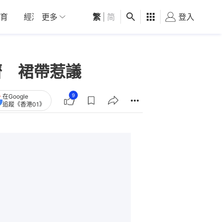
育
經濟
更多
01深圳
繁
觀點
|
简
健康
好食玩飛
登入
女
濟 裙帶惹議
9
在Google
追蹤《香港01》