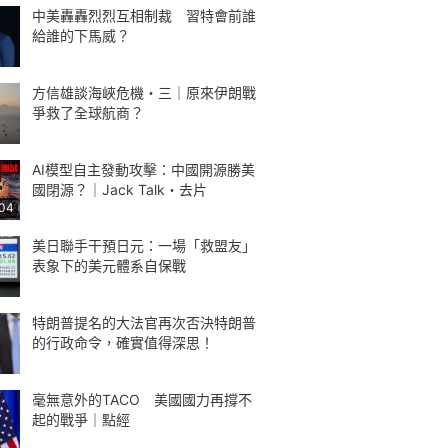
中美轟轟烈烈互相制裁 習特會前誰
給誰的下馬威？
方信雄談海峽危機・三｜原來伊朗戰
爭救了全球航商？
AI模型自主發動攻擊：中國開源勝美
國閉源？｜Jack Talk・去片
:04
美日聯手干預日元：一場「救盟友」
表象下的美元體系自保戰
特朗普提名的大法官再次否決特朗普
的行政命令，確實值得深思！
毫無意外的TACO 美國國力再撐不
起的戰爭｜點經