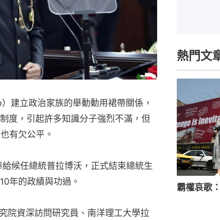
熱門文
odo）建立政治家族的舉動動用裙帶關係，
制度，引起許多知識分子強烈不滿，但
，也有欠公平。
交棒給候任總統普拉博沃，正式結束總統生
10年的政績與功過。
霸權哀歌
究院資深訪問研究員、南洋理工大學拉