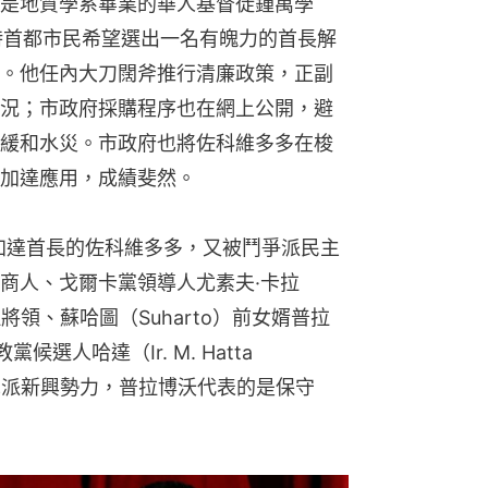
是地質學系畢業的華人基督徒鍾萬學
ma）。當時首都市民希望選出一名有魄力的首長解
。他任內大刀闊斧推行清廉政策，正副
況；市政府採購程序也在網上公開，避
緩和水災。市政府也將佐科維多多在梭
加達應用，成績斐然。
雅加達首長的佐科維多多，又被鬥爭派民主
商人、戈爾卡黨領導人尤素夫·卡拉
退伍將領、蘇哈圖（Suharto）前女婿普拉
黨候選人哈達（Ir. M. Hatta 
改革派新興勢力，普拉博沃代表的是保守