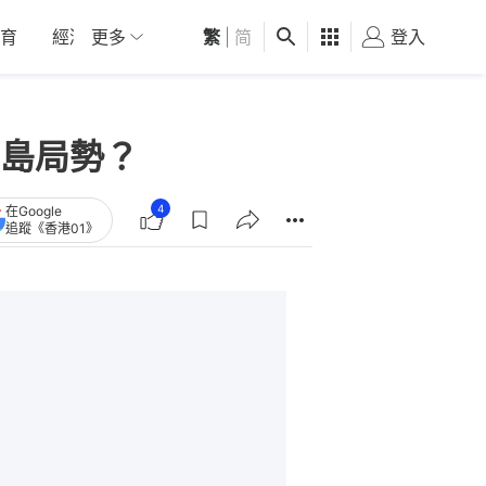
育
經濟
更多
01深圳
繁
觀點
|
简
健康
好食玩飛
登入
女
島局勢？
4
在Google
追蹤《香港01》