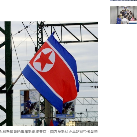
莫斯科準備會晤俄羅斯總統普京。圖為莫斯科火車站懸掛著朝鮮