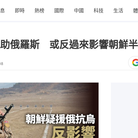
息
即時
熱榜
國際
中國
科技
生活
體
助俄羅斯 或反過來影響朝鮮半
08