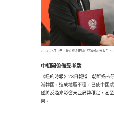
2024年6月19日，普京與金正恩在簽署條約後握手（Sputnik/Kri
中朝關係備受考驗
《紐約時報》23日報道，朝鮮過去
滅韓國，造成地區不穩，已使中國感
僅將反過來影響東亞局勢穩定，甚至
果。