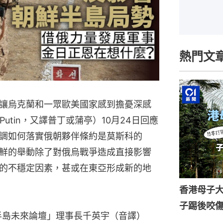
熱門文
讓烏克蘭和一眾歐美國家感到擔憂深感
 Putin，又譯普丁或蒲亭）10月24日回應
調如何落實俄朝夥伴條約是莫斯科的
鮮的舉動除了對俄烏戰爭造成直接影響
的不穩定因素，甚或在東亞形成新的地
香港母子
子踢後咬
半島未來論壇」理事長千英宇（音譯）