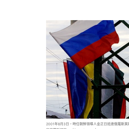
2001年8月3日，時任朝鮮領導人金正日抵達俄羅斯