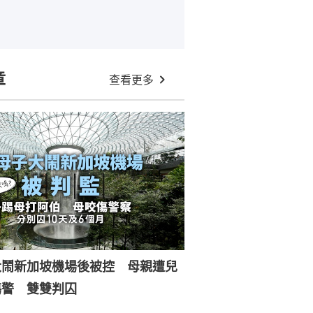
章
查看更多
大鬧新加坡機場後被控 母親遭兒
傷警 雙雙判囚