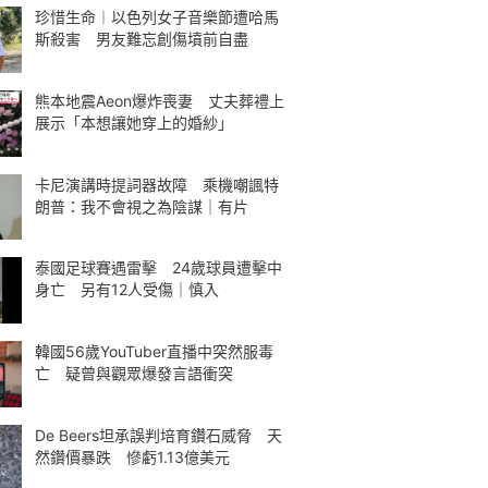
珍惜生命︱以色列女子音樂節遭哈馬
斯殺害 男友難忘創傷墳前自盡
熊本地震Aeon爆炸喪妻 丈夫葬禮上
展示「本想讓她穿上的婚紗」
卡尼演講時提詞器故障 乘機嘲諷特
朗普：我不會視之為陰謀｜有片
泰國足球賽遇雷擊 24歲球員遭擊中
身亡 另有12人受傷｜慎入
韓國56歲YouTuber直播中突然服毒
亡 疑曾與觀眾爆發言語衝突
De Beers坦承誤判培育鑽石威脅 天
然鑽價暴跌 慘虧1.13億美元