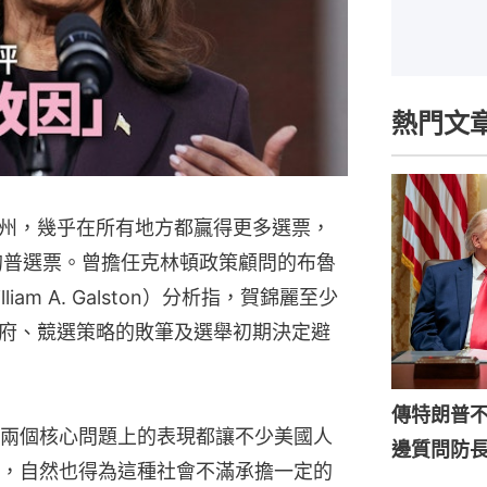
熱門文
州，幾乎在所有地方都贏得更多選票，
數的普選票。曾擔任克林頓政策顧問的布魯
am A. Galston）分析指，賀錦麗至少
府、競選策略的敗筆及選舉初期決定避
傳特朗普
兩個核心問題上的表現都讓不少美國人
邊質問防
，自然也得為這種社會不滿承擔一定的