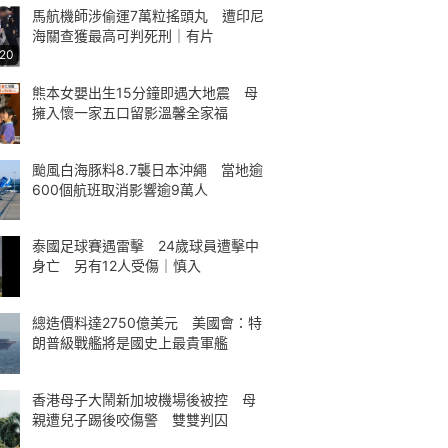
馬航機師涉偷運7萬粒搖頭丸 遭印尼
海關查獲最高可判死刑｜有片
:20
熊本女嬰出生15分鐘即遇大地震 母
擁入懷一家五口留影溫馨全家福
颱風白海豚料8.7襲日本沖繩 當地逾
600個航班取消影響逾9萬人
泰國足球賽遇雷擊 24歲球員遭擊中
身亡 另有12人受傷｜慎入
總造價料達2750億美元 美國會：特
朗普級戰艦將是國史上最貴軍艦
香港母子大鬧新加坡機場後被控 母
親遭兒子踢後咬傷警 雙雙判囚