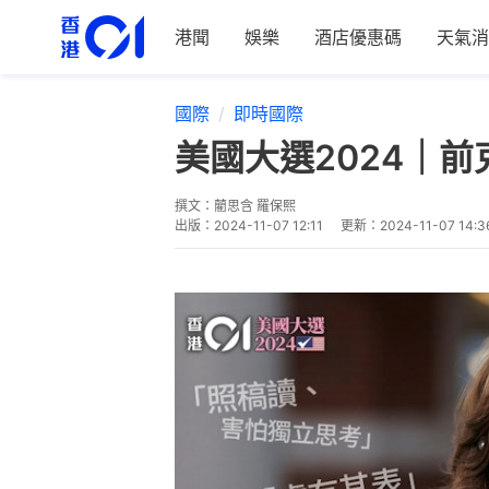
港聞
娛樂
酒店優惠碼
天氣消
國際
即時國際
美國大選2024｜
撰文：
藺思含 羅保熙
出版：
2024-11-07 12:11
更新：
2024-11-07 14:3