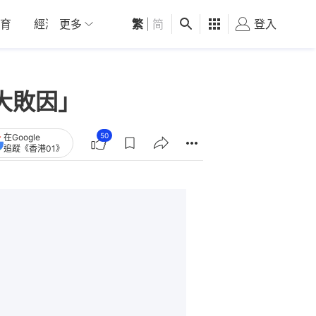
育
經濟
更多
01深圳
繁
觀點
|
简
健康
好食玩飛
登入
女
大敗因」
50
在Google
追蹤《香港01》