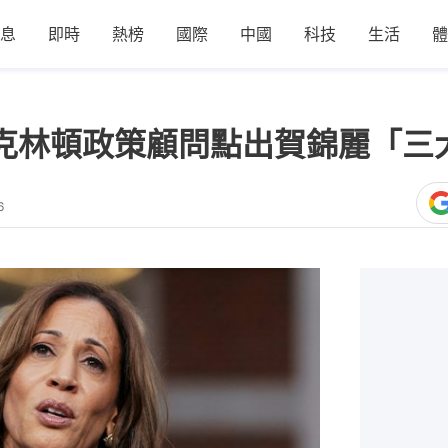
息
即時
熱榜
國際
中國
科技
生活
體
前克林頓政策顧問點出賀錦麗「三
6