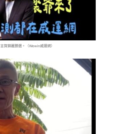
言賀錦麗勝選。（Wewin威運網）