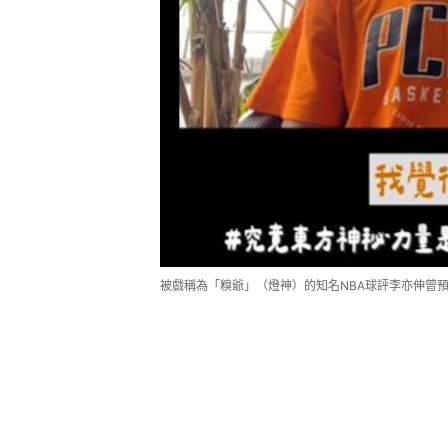
被戲稱為「糗爺」（燈神）的知名NBA球評李亦伸曾預