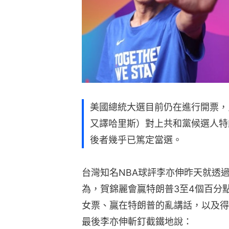
美國總統大選目前仍在進行開票，民主黨
又譯哈里斯）對上共和黨候選人特朗普
後者幾乎已篤定當選。
台灣知名NBA球評李亦伸昨天就透
為，賀錦麗會贏特朗普3至4個百分
女票、贏在特朗普的亂講話，以及得
最後李亦伸斬釘截鐵地說：