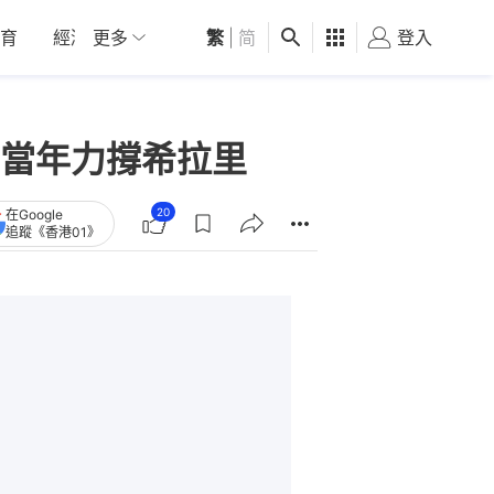
育
經濟
更多
01深圳
繁
觀點
|
简
健康
好食玩飛
登入
女
當年力撐希拉里
20
在Google
追蹤《香港01》