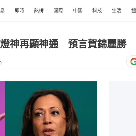
息
即時
熱榜
國際
中國
科技
生活
體
燈神再顯神通 預言賀錦麗勝 
0