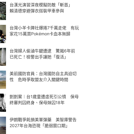
台漢光演習深夜模擬防敵「斬首」
賴清德穿避彈衣搭裝甲車參與
台灣小羊卡牌社爆捲7千萬走佬 有玩
家花15萬買Pokémon卡血本無歸
台灣婦人偷滷牛腱遭逮 驚揭6年前
已死亡！檢警出手讓她「復活」
美前國防官員：台灣國防自主具迫切
性 危時爭取盟友介入關鍵時間
剴剴案︱台1歲童遭虐死引公憤 保母
終審判囚終身、保母妹囚18年
伊朗戰爭耗損美軍彈藥 美智庫警告
2027年台海恐現「脆弱窗口期」