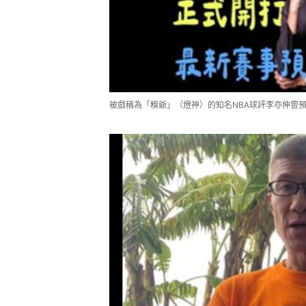
被戲稱為「糗爺」（燈神）的知名NBA球評李亦伸曾預