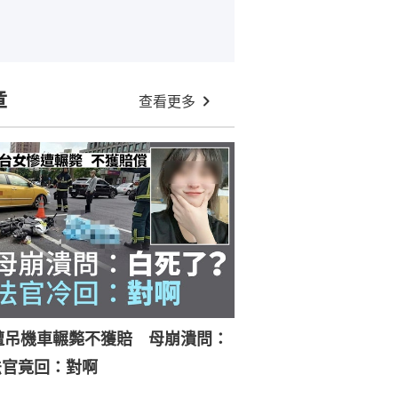
章
查看更多
遭吊機車輾斃不獲賠 母崩潰問：
法官竟回：對啊