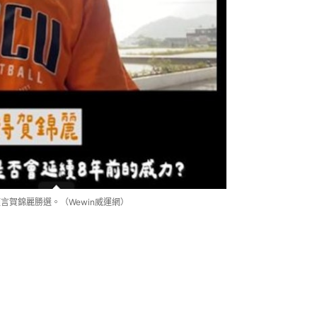
言賀錦麗勝選。（Wewin威運網）