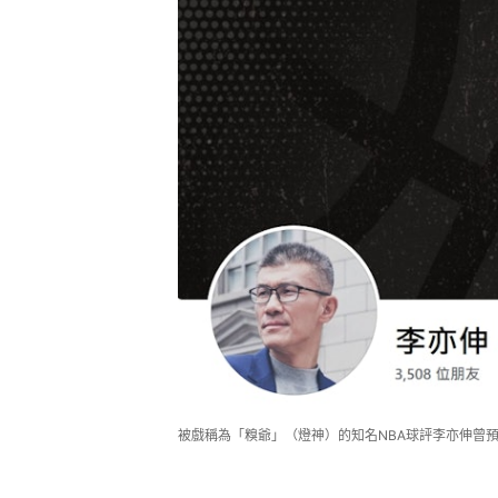
被戲稱為「糗爺」（燈神）的知名NBA球評李亦伸曾預言