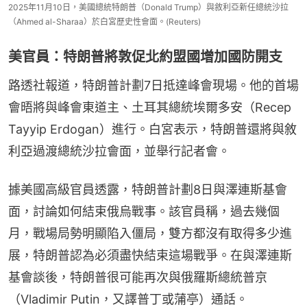
2025年11月10日，美國總統特朗普（Donald Trump）與敘利亞新任總統沙拉
（Ahmed al-Sharaa）於白宮歷史性會面。(Reuters)
美官員：特朗普將敦促北約盟國增加國防開支
路透社報道，特朗普計劃7日抵達峰會現場。他的首場
會晤將與峰會東道主、土耳其總統埃爾多安（Recep 
Tayyip Erdogan）進行。白宮表示，特朗普還將與敘
利亞過渡總統沙拉會面，並舉行記者會。
據美國高級官員透露，特朗普計劃8日與澤連斯基會
面，討論如何結束俄烏戰事。該官員稱，過去幾個
月，戰場局勢明顯陷入僵局，雙方都沒有取得多少進
展，特朗普認為必須盡快結束這場戰爭。在與澤連斯
基會談後，特朗普很可能再次與俄羅斯總統普京
（Vladimir Putin，又譯普丁或蒲亭）通話。