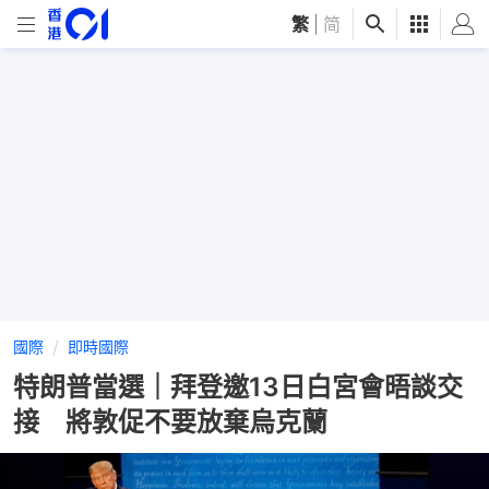
繁
|
简
國際
即時國際
特朗普當選｜拜登邀13日白宮會晤談交
接 將敦促不要放棄烏克蘭