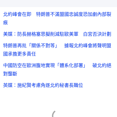
北約峰會在即 特朗普不滿盟國忠誠度恐加劇內部裂
痕
美媒：防長赫格塞思擬削減駐歐美軍 白宮否決計劃
特朗普再批「關係不對等」 據報北約峰會將聲明盟
國承擔更多責任
中國防空在歐洲腹地實現「體系化部署」 破北約絕
對壟斷
英媒：施紀賢考慮角逐北約秘書長職位