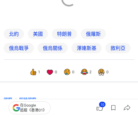
北約
美國
特朗普
俄羅斯
俄烏戰爭
俄烏關係
澤連斯基
敘利亞
1
0
0
2
0
國際
即時國際
10
在Google
特朗普：與普京通話具富成效 擬未來
追蹤《香港01》
兩周於布達佩斯會晤