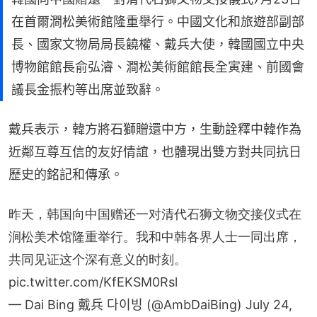
在首爾澗松美術館隆重舉行。中國文化和旅遊部副部
長、國家文物局局長饒權、戴兵大使，韓國國立中央
博物館館長俞弘濬、澗松美術館館長全寅建、前國會
議長金振杓等出席並致辭。
戴兵表示，韓方將石獅贈還中方，生動詮釋中韓作為
近鄰互尊互信的友好情誼，也體現出雙方對共同抗日
歷史的銘記和傳承。
昨天，韩国向中国赠还一对清代石狮文物交接仪式在
涧松美术馆隆重举行。我和中韩各界人士一同出席，
共同见证这个深有意义的时刻。
pic.twitter.com/KfEKSM0Rsl
— Dai Bing 戴兵 다이빙 (@AmbDaiBing)
July 24,