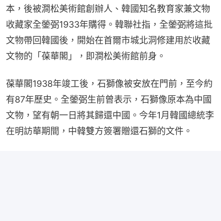
本，後被澗松美術館創辦人、韓國知名教育家兼文物
收藏家全鎣弼1933年購得。韓聯社指，全鎣弼將這批
文物帶回韓國後，開始在首爾市城北洞修建用於收藏
文物的「葆華閣」，即澗松美術館前身。
葆華閣1938年竣工後，石獅像被安放在門前，至今約
有87年歷史。全鎣弼生前曾表示，石獅像原本為中國
文物，望有朝一日將其歸還中國。今年1月韓國總統李
在明訪華期間，中韓雙方簽署贈還石獅的文件。