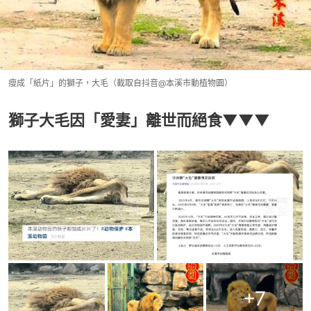
瘦成「紙片」的獅子，大毛（截取自抖音@本溪市動植物園）
獅子大毛因「愛妻」離世而絕食▼▼▼
+
7