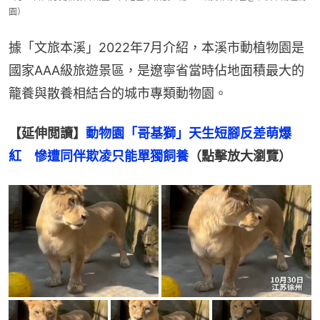
園）
據「文旅本溪」2022年7月介紹，本溪市動植物園是
國家AAA級旅遊景區，是遼寧省當時佔地面積最大的
籠養與散養相結合的城市專類動物園。
【延伸閲讀】
動物園「哥基獅」天生短腳反差萌爆
紅　慘遭同伴欺凌只能單獨飼養
（點擊放大瀏覽）