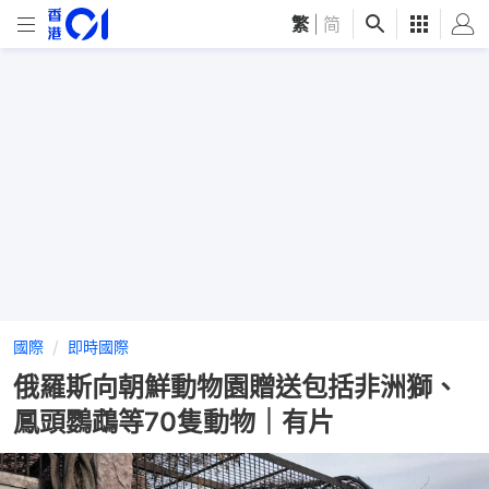
繁
|
简
國際
即時國際
俄羅斯向朝鮮動物園贈送包括非洲獅、
鳳頭鸚鵡等70隻動物｜有片