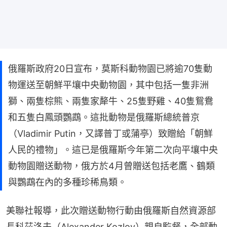
俄羅斯政府20日宣布，莫斯科動物園已將逾70隻動
物運送至朝鮮平壤中央動物園，其中包括一隻非洲
獅、兩隻棕熊、兩隻家犛牛、25隻野雞、40隻鴛鴦
和五隻白鳳頭鸚鵡。這批動物是俄羅斯總統普京
（Vladimir Putin，又譯普丁或蒲亭）致贈給「朝鮮
人民的禮物」。這已是俄羅斯今年第二次向平壤中央
動物園贈送動物，俄方於4月曾贈送包括老鷹、鶴類
與鸚鵡在內的多種珍稀鳥類。
美聯社報導，此次贈送動物行動由俄羅斯自然資源部
長科茲洛夫（Alexander Kozlov）親自監督，全部動