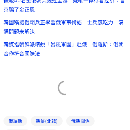
據報40名援俄朝兵幾近全滅 疑唯一倖存者控訴：普
京騙了金正恩
韓國稱援俄朝兵正學習俄軍事術語 士兵感吃力 溝
通問題未解決
韓媒指朝鮮派精銳「暴風軍團」赴俄 俄羅斯：俄朝
合作符合國際法
俄羅斯
朝鮮(北韓)
俄朝關係