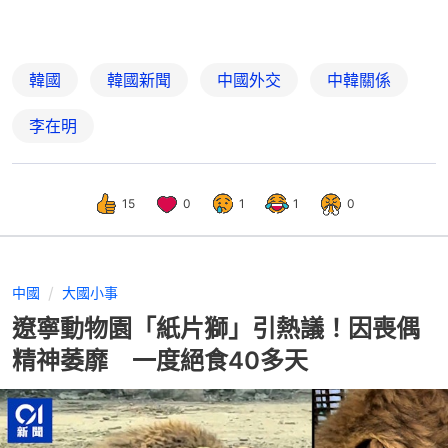
韓國
韓國新聞
中國外交
中韓關係
李在明
15
0
1
1
0
中國
大國小事
遼寧動物園「紙片獅」引熱議！因喪偶
精神萎靡 一度絕食40多天