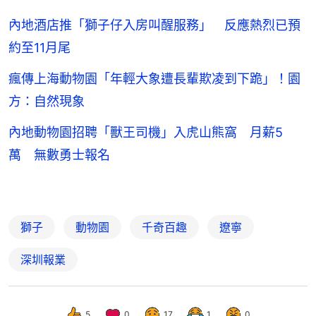
內地酒店推「獅子仔入房叫醒服務」 反應熱烈已預
約至11月尾
瘋傳上海動物園「年輕大象遭長輩欺凌到下跪」！園
方：自然現象
內地動物園招聘「獸王司機」入虎山熊窩 月薪5
萬 無數勇士報名
獅子
動物園
千奇百趣
遼寧
深圳報業
5
0
17
1
0