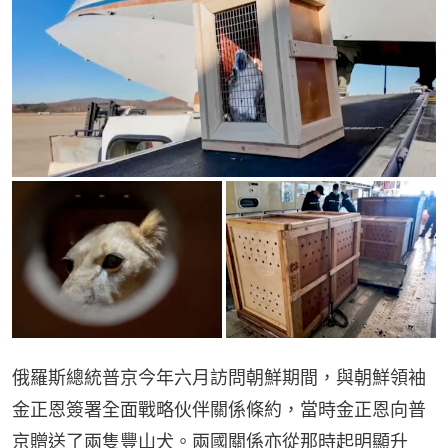
俄羅斯總統普京今年六月訪問朝鮮期間，與朝鮮領袖
金正恩簽署全面戰略伙伴關係條約，當時金正恩向普
京贈送了兩隻豐山犬。兩國關係亦從那時起明顯升