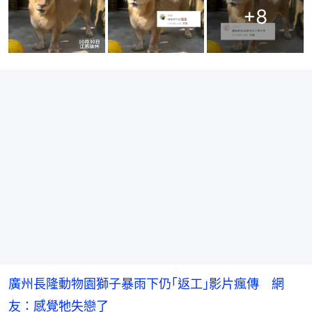
+
8
廣州長隆動物園獅子暴雨下仍｢返工｣影片瘋傳 網
友：感覺牠失戀了