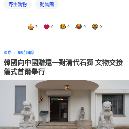
野生動物
動物園
7
0
0
0
0
國際
即時國際
韓國向中國贈還一對清代石獅 文物交接
儀式首爾舉行