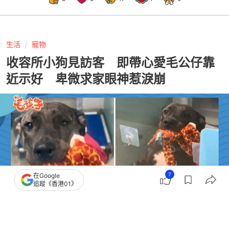
生活
寵物
收容所小狗見訪客 即帶心愛毛公仔靠
近示好 卑微求家眼神惹淚崩
7
在Google
追蹤《香港01》
撰文：
狗與愛的世界