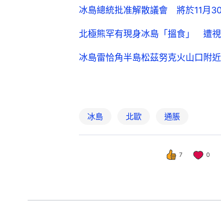
冰島總統批准解散議會 將於11月3
北極熊罕有現身冰島「搵食」 遭視
冰島雷恰角半島松茲努克火山口附近
冰島
北歐
通脹
7
0