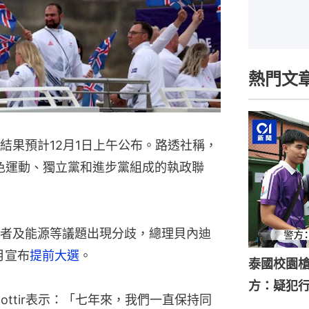
熱門文
終結果預計12月1日上午公布。路透社稱，
色運動、獨立黨和進步黨組成的執政聯
者及能源等議題出現分歧，總理貝內迪
0月宣布
提前大選
。
泰國校園槍
方：疑犯
rsdottir表示：「七年來，我們一直保持同