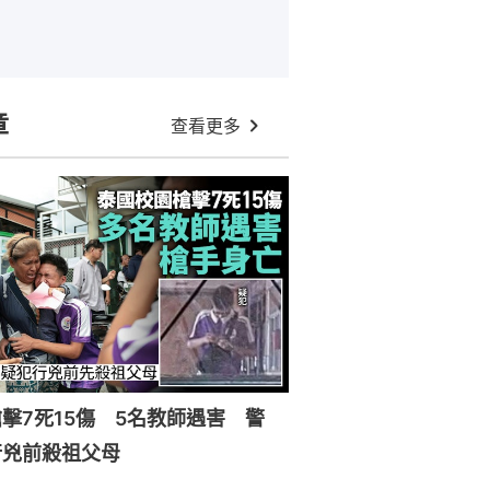
章
查看更多
擊7死15傷 5名教師遇害 警
行兇前殺祖父母