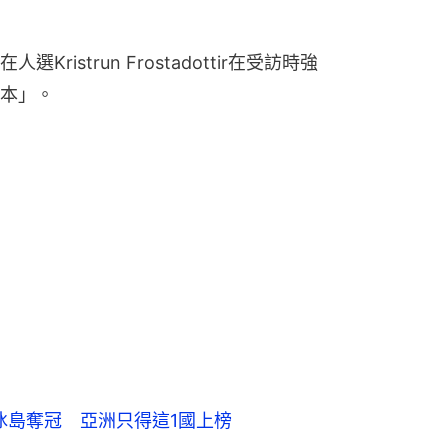
istrun Frostadottir在受訪時強
本」。
冰島奪冠 亞洲只得這1國上榜