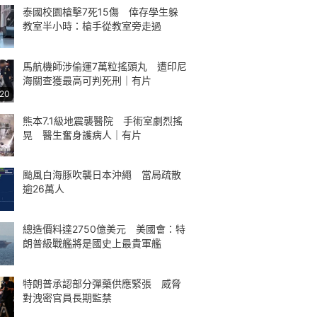
泰國校園槍擊7死15傷 倖存學生躲
教室半小時：槍手從教室旁走過
馬航機師涉偷運7萬粒搖頭丸 遭印尼
海關查獲最高可判死刑｜有片
:20
熊本7.1級地震襲醫院 手術室劇烈搖
晃 醫生奮身護病人｜有片
颱風白海豚吹襲日本沖繩 當局疏散
逾26萬人
總造價料達2750億美元 美國會：特
朗普級戰艦將是國史上最貴軍艦
特朗普承認部分彈藥供應緊張 威脅
對洩密官員長期監禁