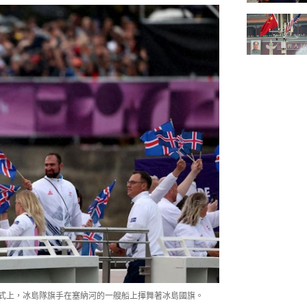
開幕式上，冰島隊旗手在塞納河的一艘船上揮舞著冰島國旗。