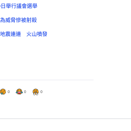
0日舉行議會選舉
為威脅慘被射殺
地震連連 火山噴發
0
0
0