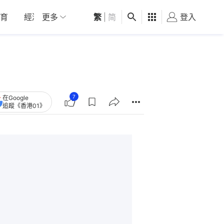
育
經濟
更多
01深圳
繁
觀點
|
简
健康
好食玩飛
登入
女
7
在Google
追蹤《香港01》