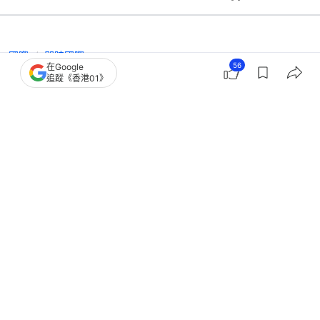
國際
即時國際
56
在Google
美國對60貿易夥伴加徵10%至12.5%關
追蹤《香港01》
稅 多國譴責毫無道理與依據
撰文：
洪怡霖