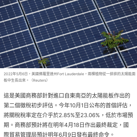
2022年5月6日，美國佛羅里達州Fort Lauderdale，兩棵植物從一排排的太陽能面
板中生長出來。（Reuters）
這是美國商務部針對進口自東南亞的太陽能板作出的
第二個徵稅初步評估。今年10月1日公布的首個評估，
將關稅稅率定在介乎於2.85%至23.06%，低於市場預
期。商務部預計將在明年4月18日作出最終裁定，國
際貿易管理局預計明年6月9日發布最終命令。