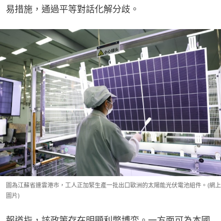
易措施，通過平等對話化解分歧。
圖為江蘇省連雲港市，工人正加緊生產一批出口歐洲的太陽能光伏電池組件。(網上
圖片)
報道指，該政策存在明顯利弊博弈。一方面可為本國