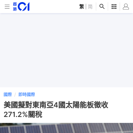
繁
|
简
國際
即時國際
美國擬對東南亞4國太陽能板徵收
271.2%關稅