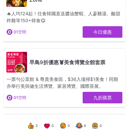
3
0
0
9
0