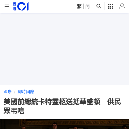
繁
|
简
國際
即時國際
美國前總統卡特靈柩送抵華盛頓 供民
眾弔唁