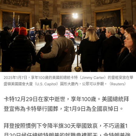
2025年1月7日，享年100歲的美國前總統卡特（Jimmy Carter）的靈柩安放在華
盛頓美國國會大廈（U.S. Capitol）圓形大廳內，公眾可以參觀。（Reuters）
卡特12月29日在家中逝世，享年100歲。美國總統拜
登宣佈為卡特舉行國葬，定1月9日為全國哀悼日。
拜登按照慣例下令降半旗30天舉國致哀，不巧涵蓋1
月20日候任總統特朗普的就職典禮那天，令特朗普強