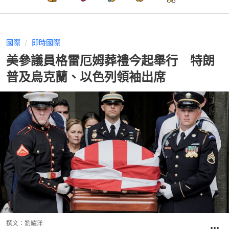
國際
即時國際
美參議員格雷厄姆葬禮今起舉行 特朗
普及烏克蘭、以色列領袖出席
撰文：
劉耀洋