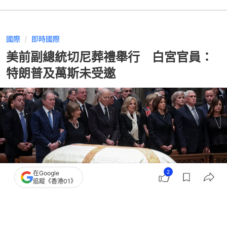
國際
即時國際
美前副總統切尼葬禮舉行 白宮官員：
特朗普及萬斯未受邀
2
在Google
追蹤《香港01》
撰文：
蕭通