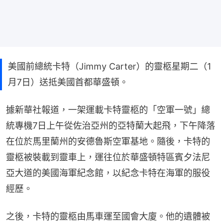
美國前總統卡特（Jimmy Carter）的靈柩星期二（1
月7日）送抵美國首都華盛頓。
據新華社報道，一架運載卡特靈柩的「空軍一號」總
統專機7日上午從佐治亞州的亞特蘭大起飛，下午降落
在位於馬里蘭州的安德魯斯空軍基地。隨後，卡特的
靈柩被裝載到靈車上，運往位於華盛頓特區賓夕法尼
亞大道的美國海軍紀念館，以紀念卡特在海軍的服役
經歷。
之後，卡特的靈柩由馬車運至國會大廈。他的遺體被