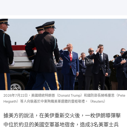
2026年7月22日，美國總統特朗普（Donald Trump）和國防部長赫格塞思（Pete
Hegseth）等人向裝着於中東殉職美軍遺體的靈柩敬禮。（Reuters）
據美方的說法，在美伊重新交火後，一枚伊朗導彈擊
中位於約旦的美國空軍基地宿舍，造成3名美軍士兵