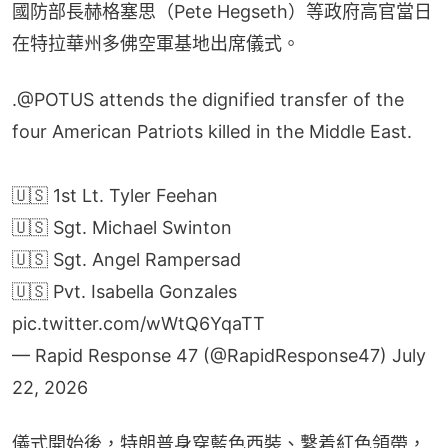
國防部長赫格塞思（Pete Hegseth）等政府高官當日
在特拉華州多佛空軍基地出席儀式。
.
@POTUS
attends the dignified transfer of the
four American Patriots killed in the Middle East.
🇺🇸 1st Lt. Tyler Feehan
🇺🇸 Sgt. Michael Swinton
🇺🇸 Sgt. Angel Rampersad
🇺🇸 Pvt. Isabella Gonzales
pic.twitter.com/wWtQ6YqaTT
— Rapid Response 47 (@RapidResponse47)
July
22, 2026
儀式開始後，特朗普身穿藍色西裝、繫着紅色領帶，