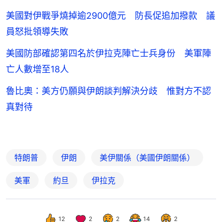
美國對伊戰爭燒掉逾2900億元 防長促追加撥款 議
員怒批領導失敗
美國防部確認第四名於伊拉克陣亡士兵身份 美軍陣
亡人數增至18人
魯比奧：美方仍願與伊朗談判解決分歧 惟對方不認
真對待
特朗普
伊朗
美伊關係（美國伊朗關係）
美軍
約旦
伊拉克
12
2
2
14
2