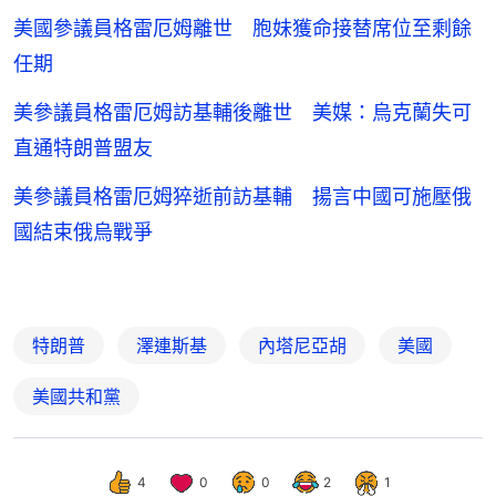
美國參議員格雷厄姆離世 胞妹獲命接替席位至剩餘
任期
美參議員格雷厄姆訪基輔後離世 美媒：烏克蘭失可
直通特朗普盟友
美參議員格雷厄姆猝逝前訪基輔 揚言中國可施壓俄
國結束俄烏戰爭
特朗普
澤連斯基
內塔尼亞胡
美國
美國共和黨
4
0
0
2
1