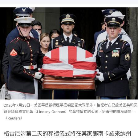
2026年7月28日，美國華盛頓特區華盛頓國家大教堂外，抬棺者在已故美國共和黨
籍參議員格雷厄姆（Lindsey Graham）的葬禮儀式結束後，抬着他的靈柩離開。
（Reuters）
格雷厄姆第二天的葬禮儀式將在其家鄉南卡羅來納州