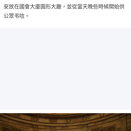
安放在國會大廈圓形大廳，並從當天晚些時候開始供
公眾弔唁。