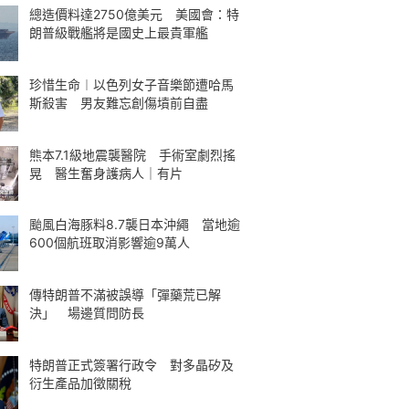
總造價料達2750億美元 美國會：特
朗普級戰艦將是國史上最貴軍艦
珍惜生命︱以色列女子音樂節遭哈馬
斯殺害 男友難忘創傷墳前自盡
熊本7.1級地震襲醫院 手術室劇烈搖
晃 醫生奮身護病人｜有片
颱風白海豚料8.7襲日本沖繩 當地逾
600個航班取消影響逾9萬人
傳特朗普不滿被誤導「彈藥荒已解
決」 場邊質問防長
特朗普正式簽署行政令 對多晶矽及
衍生產品加徵關稅