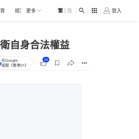
育
經濟
更多
01深圳
繁
觀點
|
简
健康
好食玩飛
登入
女
衛自身合法權益
29
在Google
追蹤《香港01》