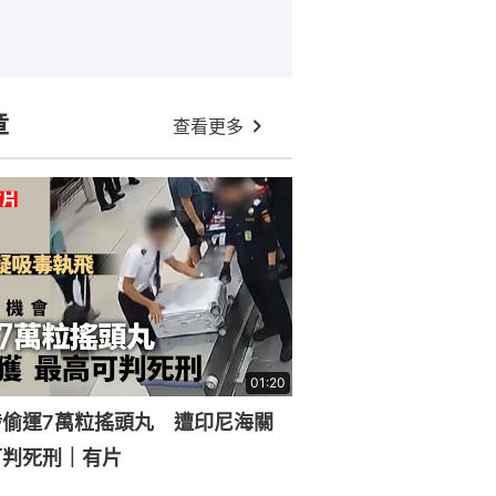
章
查看更多
01:20
涉偷運7萬粒搖頭丸 遭印尼海關
可判死刑｜有片