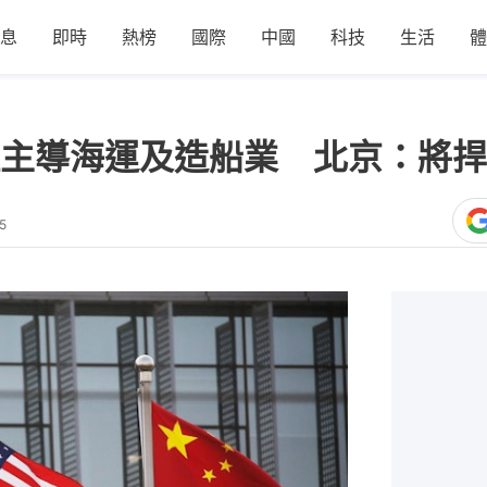
息
即時
熱榜
國際
中國
科技
生活
體
主導海運及造船業 北京：將捍
5