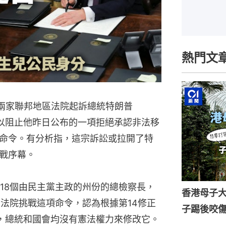
熱門文
在兩家聯邦地區法院起訴總統特朗普
普），以阻止他昨日公布的一項拒絕承認非法移
命令。有分析指，這宗訴訟或拉開了特
戰序幕。
18個由民主黨主政的州份的總檢察長，
香港母子
邦地區法院挑戰這項命令，認為根據第14修正
子踢後咬
的，總統和國會均沒有憲法權力來修改它。