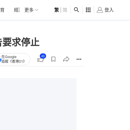
育
經濟
更多
01深圳
繁
觀點
|
简
健康
好食玩飛
登入
女
告要求停止
45
在Google
追蹤《香港01》