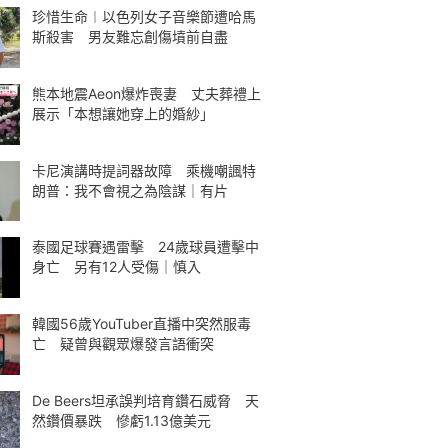
珍惜生命︱以色列女子音樂節遭哈馬
斯殺害 男友難忘創傷墳前自盡
熊本地震Aeon爆炸喪妻 丈夫葬禮上
展示「本想讓她穿上的婚紗」
卡尼演講時提詞器故障 乘機嘲諷特
朗普：我不會視之為陰謀｜有片
泰國足球賽遇雷擊 24歲球員遭擊中
身亡 另有12人受傷｜慎入
韓國56歲YouTuber直播中突然服毒
亡 疑曾與觀眾爆發言語衝突
De Beers坦承誤判培育鑽石威脅 天
然鑽價暴跌 慘虧1.13億美元