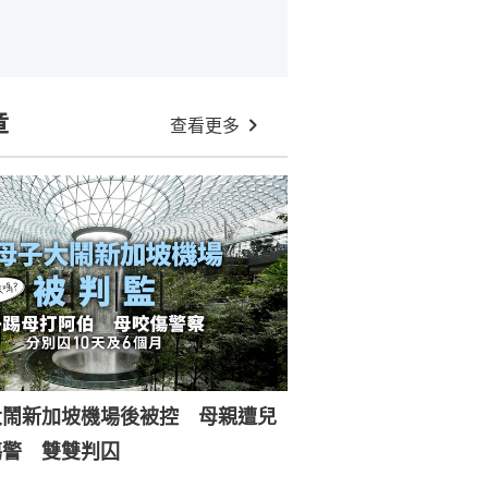
章
查看更多
大鬧新加坡機場後被控 母親遭兒
傷警 雙雙判囚