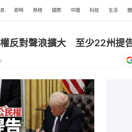
息
即時
熱榜
國際
中國
科技
生活
體
權反對聲浪擴大 至少22州提
7