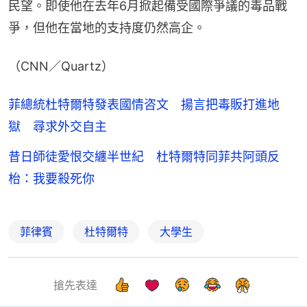
民望。即使他在去年6月掀起備受國際爭議的毒品戰
爭，但他在當地的支持度仍然高企。
（CNN／Quartz）
菲總統杜特爾特發表國情咨文 揚言把毒販打進地
獄 尋求外交自主
昔日師徒愛恨交纏半世紀 杜特爾特同菲共阿頭反
枱：我要殺死你
菲律賓
杜特爾特
大學生
搶先表達