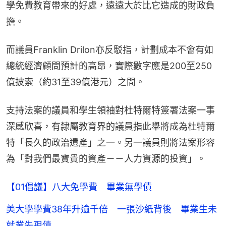
學免費教育帶來的好處，遠遠大於比它造成的財政負
擔。
而議員Franklin Drilon亦反駁指，計劃成本不會有如
總統經濟顧問預計的高昂，實際數字應是200至250
億披索（約31至39億港元）之間。
支持法案的議員和學生領袖對杜特爾特簽署法案一事
深感欣喜，有隸屬教育界的議員指此舉將成為杜特爾
特「長久的政治遺產」之一。另一議員則將法案形容
為「對我們最寶貴的資產－－人力資源的投資」。
【01倡議】八大免學費 畢業無學債
美大學學費38年升逾千倍 一張沙紙背後 畢業生未
就業先孭債