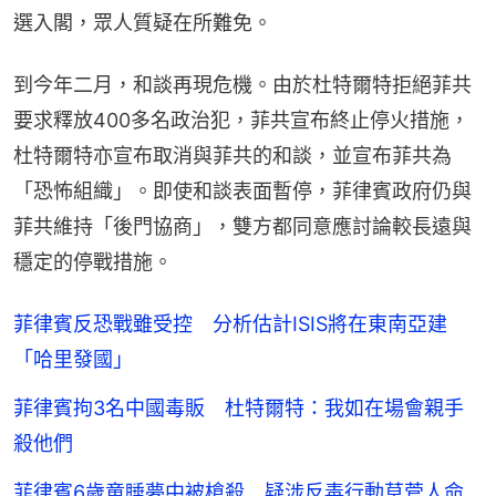
選入閣，眾人質疑在所難免。
到今年二月，和談再現危機。由於杜特爾特拒絕菲共
要求釋放400多名政治犯，菲共宣布終止停火措施，
杜特爾特亦宣布取消與菲共的和談，並宣布菲共為
「恐怖組織」。即使和談表面暫停，菲律賓政府仍與
菲共維持「後門協商」，雙方都同意應討論較長遠與
穩定的停戰措施。
菲律賓反恐戰雖受控 分析估計ISIS將在東南亞建
「哈里發國」
菲律賓拘3名中國毒販 杜特爾特：我如在場會親手
殺他們
菲律賓6歲童睡夢中被槍殺 疑涉反毒行動草菅人命