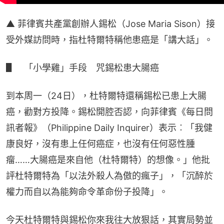
▲ 菲律賓共產黨創辦人錫松（Jose Maria Sison）接
受外媒訪問時，指杜特爾特稱他患癌是「講大話」。
▋　「小學雞」​手段　咒錫松患大腸癌
到本周一（24日），杜特爾特還稱錫松已患上大腸
癌，勸對方投降。錫松開腔否認，向菲律賓《每日問
訊者報》（Philippine Daily Inquirer）表示︰「我健
康良好，沒有患上任何癌症，也沒有任何惡性腫
瘤……大腸癌是來自他（杜特爾特）的想像。」他批
評杜特爾特為「以法外殺人為傲的瘋子」，「沉醉於
權力而自以為能夠命令革命份子投降」。
今天杜特爾特與錫松你來我往大放狠話，其實局勢並