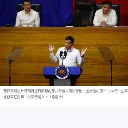
菲律賓總統杜特爾特近日頻頻向菲共創辦人錫松發炮。圖為他於周一（24日）在國
會發表任內第二份國情諮文。（路透社）