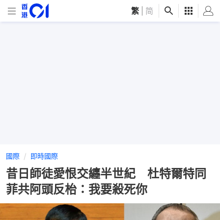
繁
|
简
國際
即時國際
昔日師徒愛恨交纏半世紀 杜特爾特同
菲共阿頭反枱：我要殺死你