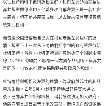
以往杜特爾特不但與錫松友好，也與左翼領袖甚至是
菲共叛軍關係密切。他曾多次自稱左翼，是一名社會
主義者，但不是共產黨成員，過去從來沒有菲律賓總
統如此自稱。
他曾經公開炫耀過自己與在棉蘭老島左翼叛軍的連
繫，叛軍不止一次私下將他們捉拿到的政府軍釋放給
杜特爾特。曾經，杜特爾特更同意過擔任全國民主陣
線（NDF）的顧問，那是一個左翼革命組織，與菲共
是同盟，自1986年開始協助菲共與政府的和談。
杜特爾特與錫松及左翼的連繫，為政府與菲共的和談
帶來生機。去年5月，杜特爾特勝出菲律賓大選之
後，已向菲共伸出橄欖枝，稱若該黨決定加入政府，
他願意讓其成員掌管土地改革部、環境與自然資源保