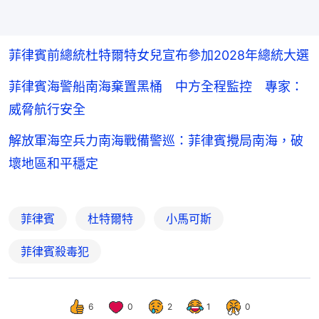
菲律賓前總統杜特爾特女兒宣布參加2028年總統大選
菲律賓海警船南海棄置黑桶 中方全程監控 專家：
威脅航行安全
解放軍海空兵力南海戰備警巡：菲律賓攪局南海，破
壞地區和平穩定
菲律賓
杜特爾特
小馬可斯
菲律賓殺毒犯
6
0
2
1
0