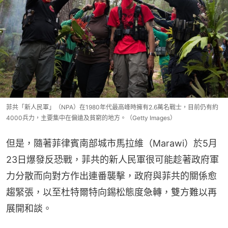
菲共「新人民軍」（NPA）在1980年代最高峰時擁有2.6萬名戰士，目前仍有約
4000兵力，主要集中在偏遠及貧窮的地方。（Getty Images）
但是，隨著菲律賓南部城市馬拉維（Marawi）於5月
23日爆發反恐戰，菲共的新人民軍很可能趁著政府軍
力分散而向對方作出連番襲擊，政府與菲共的關係愈
趨緊張，以至杜特爾特向錫松態度急轉，雙方難以再
展開和談。