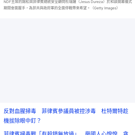
NDF主席的錫松與菲律賓總統安全顧問杜瑞薩（Jesus Dureza）於和談開幕儀式
期間會面握手，為菲共與政府軍的全面停戰帶來希望。（Getty Images）
反對血腥掃毒 菲律賓參議員被控涉毒 杜特爾特趁
機拔除眼中釘？
菲律賓掃毒戰「有殺錯無放過」 舉國人心惶惶 貪