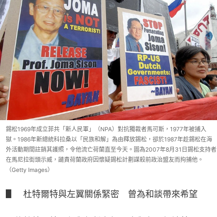
錫松1969年成立菲共「新人民軍」（NPA）對抗獨裁者馬可斯，1977年被捕入
獄。1986年新總統科拉桑以「民族和解」為由釋放錫松，卻於1987年趁錫松在海
外活動期間註銷其護照，令他流亡荷蘭直至今天。圖為2007年8月31日錫松支持者
在馬尼拉街頭示威，譴責荷蘭政府因懷疑錫松計劃謀殺前政治盟友而拘捕他。
（Getty Images）
▋　杜特爾特與左翼關係緊密　曾為和談帶來希望