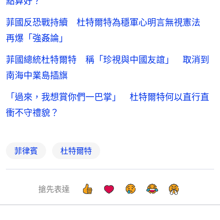
點算好？
菲國反恐戰持續 杜特爾特為穩軍心明言無視憲法
再爆「強姦論」
菲國總統杜特爾特 稱「珍視與中國友誼」 取消到
南海中業島插旗
「過來，我想賞你們一巴掌」 杜特爾特何以直行直
衝不守禮貌？
菲律賓
杜特爾特
搶先表達