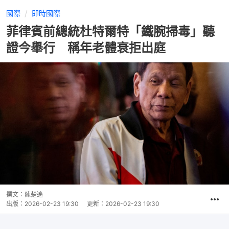
國際
即時國際
菲律賓前總統杜特爾特「鐵腕掃毒」聽
證今舉行 稱年老體衰拒出庭
撰文：
陳楚遙
出版：
2026-02-23 19:30
更新：
2026-02-23 19:30