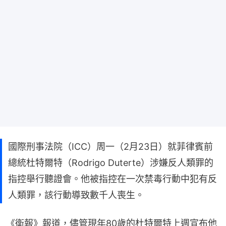
國際刑事法院（ICC）周一（2月23日）就菲律賓前
總統杜特爾特（Rodrigo Duterte）涉嫌反人類罪的
指控舉行聽證會。他被指控在一次禁毒行動中犯有反
人類罪，該行動導致數千人喪生。
《衛報》報道，儘管現年80歲的杜特爾特上週宣布他