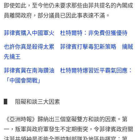
即使如此，至今他仍未要求那些由菲共提名的內閣成
員離開政府，部分議員已因此事表達不滿。
菲律賓購入中國軍火 杜特爾特：非免費但獲優待
也許你真是殺得太累 菲律賓打擊毒犯新策略 擒賊
先擒王
菲律賓冀在南海鑽油 杜特爾特爆習近平霸氣回應：
「中國會開戰」
▋　阻礙和談三大因素
《亞洲時報》歸納出三個窒礙雙方和談的因素。第
一，叛軍與政府軍發生不定期衝突，令菲律賓政府關
注菲共領袖是否能全面控制部隊及地區指揮官；第