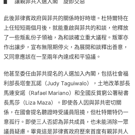
▋　讓親菲共人選入閣　旋即交惡
此後菲律賓政府與菲共的關係時好時壞。杜特爾特在
上任短短兩個月後，就能重啟與菲共的和談，他釋放
了一些叛亂份子領袖，為和談確立重大議程。叛軍亦
作出讓步，宣布無限期停火，為展開和談釋出善意，
又同意應該在一至兩年內達成和平協議。
他甚至委任由菲共提名的人選加入內閣，包括社會福
利部長塔奎瓦諾（Judy Taguiwalo），土地改革部長
馬連安諾（Rafael Mariano）和全國反貧窮公署秘書
長馬莎（Liza Maza）。即使各人因與菲共密切關
係，在國會提名聽證時受議員阻撓，但杜特爾特仍一
意孤行。即使三人否認為菲共成員，也未能消除一眾
議員疑慮。畢竟這是菲律賓政府歷來首度有親菲共人