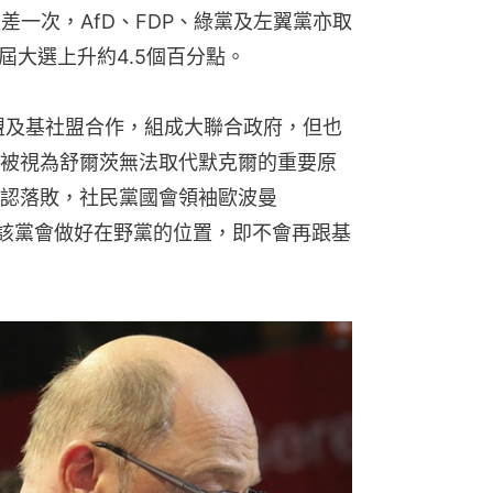
差一次，AfD、FDP、綠黨及左翼黨亦取
屆大選上升約4.5個百分點。
民盟及基社盟合作，組成大聯合政府，但也
被視為舒爾茨無法取代默克爾的重要原
認落敗，社民黨國會領袖歐波曼
選後稱，該黨會做好在野黨的位置，即不會再跟基