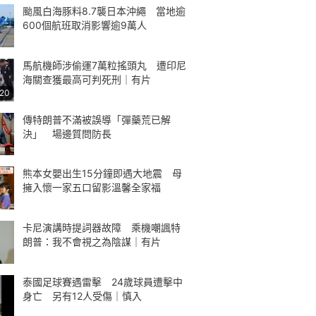
颱風白海豚料8.7襲日本沖繩 當地逾
600個航班取消影響逾9萬人
馬航機師涉偷運7萬粒搖頭丸 遭印尼
海關查獲最高可判死刑｜有片
:20
傳特朗普不滿被誤導「彈藥荒已解
決」 場邊質問防長
熊本女嬰出生15分鐘即遇大地震 母
擁入懷一家五口留影溫馨全家福
卡尼演講時提詞器故障 乘機嘲諷特
朗普：我不會視之為陰謀｜有片
泰國足球賽遇雷擊 24歲球員遭擊中
身亡 另有12人受傷｜慎入