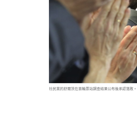
社民黨的舒爾茨在首輪票站調查結果公布後承認落敗。