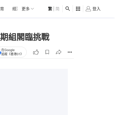
育
經濟
更多
01深圳
繁
觀點
|
简
健康
好食玩飛
登入
女
期組閣臨挑戰
在Google
追蹤《香港01》