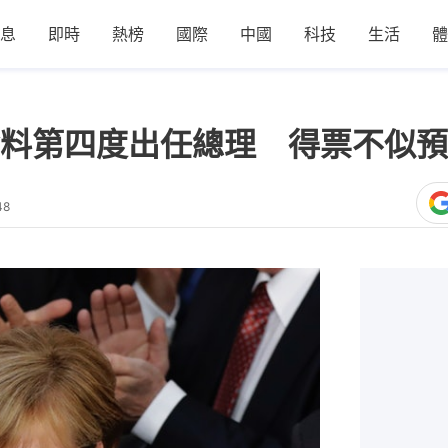
息
即時
熱榜
國際
中國
科技
生活
體
料第四度出任總理 得票不似預
48