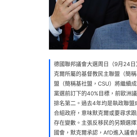
德國聯邦議會大選周日（9月24
克爾所屬的基督教民主聯盟（簡稱
盟（簡稱基社盟，CSU）將繼續成
黨選前訂下的40%目標，前歐洲議
排名第二。過去4年均是執政聯盟
合組政府，意味默克爾或要尋求跟
存在變數。主張反移民的另類選擇黨
國會，默克爾承認，AfD進入議