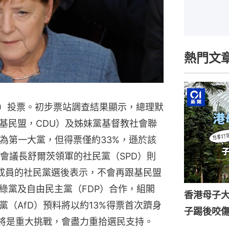
熱門文
日）投票。初步票站調查結果顯示，總理默
基民盟，CDU）及姊妹黨基督教社會聯
為第一大黨，但得票僅約33%，遜於該
會議長舒爾茨領軍的社民黨（SPD）則
成員的社民黨選後表示，不會再跟基民盟
綠黨及自由民主黨（FDP）合作，組閣
香港母子
（AfD）預料將以約13%得票首次躋身
子踢後咬
會將是重大挑戰，會盡力重拾選民支持。