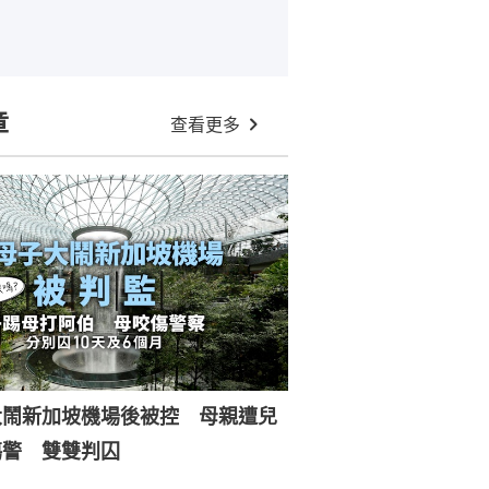
章
查看更多
大鬧新加坡機場後被控 母親遭兒
傷警 雙雙判囚