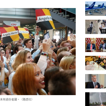
01
未有過份雀躍。（路透社）