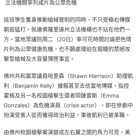
 立法機關寧列咸片為公眾危機
這班學生奮身推動槍械管制的同時，不只受極右傳媒
窮追猛打，就連佛羅里達州立法機構也不站在他們一
方。當地眾議院周二（20日）寧可花時間討論把色情
片列為公眾健康危機，也不願處理迫在眉睫的禁絕攻
擊型槍械及大容量彈匣事宜。
佛州共和黨眾議員哈里森（Shawn Harrison）助理凱
利（Benjamin Kelly）據報甚至去信當地傳媒，指控
霍格及另一名校園槍擊生還者岡薩雷斯（Emma 
Gonzales）為危機演員（crisis actor），即在慘劇中
扮演受害人從而獲得政治利益，事後凱利已被革職。
由佛州校園槍擊案演變成左右翼之間的角力可見，美