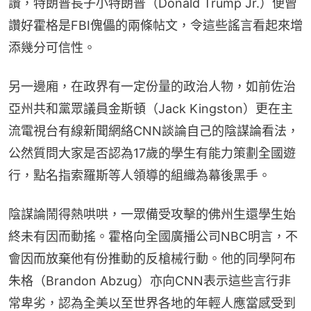
讚，特朗普長子小特朗普（Donald Trump Jr.）便曾
讚好霍格是FBI傀儡的兩條帖文，令這些謠言看起來增
添幾分可信性。
另一邊廂，在政界有一定份量的政治人物，如前佐治
亞州共和黨眾議員金斯頓（Jack Kingston）更在主
流電視台有線新聞網絡CNN談論自己的陰謀論看法，
公然質問大家是否認為17歲的學生有能力策劃全國遊
行，點名指索羅斯等人領導的組織為幕後黑手。
陰謀論鬧得熱哄哄，一眾備受攻擊的佛州生還學生始
終未有因而動搖。霍格向全國廣播公司NBC明言，不
會因而放棄他有份推動的反槍械行動。他的同學阿布
朱格（Brandon Abzug）亦向CNN表示這些言行非
常卑劣，認為全美以至世界各地的年輕人應當感受到