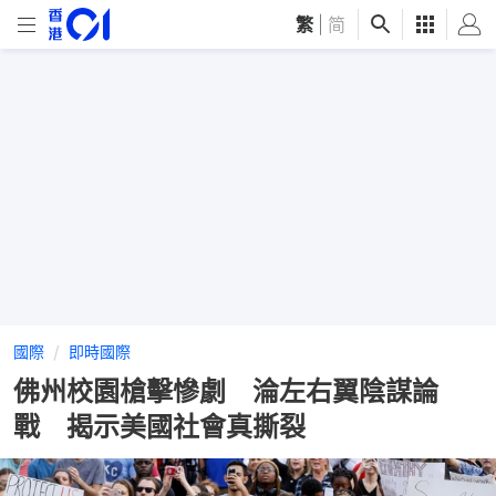
繁
|
简
國際
即時國際
佛州校園槍擊慘劇 淪左右翼陰謀論
戰 揭示美國社會真撕裂