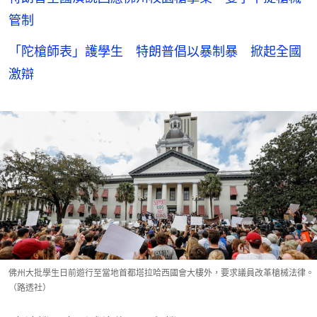
管制
「陀槍師表」護學生 特朗普倡以暴制暴 掀起全國
激辯
佛州大批學生日前遊行至當地首都塔拉哈西國會大樓外，要求議員改革槍械法律。
（路透社）