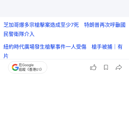
芝加哥爆多宗槍擊案造成至少7死 特朗普再次呼籲國
民警衛隊介入
紐約時代廣場發生槍擊事件一人受傷 槍手被捕｜有
片
南非約翰內斯堡市郊槍擊案 槍手瘋狂掃射至少12死
在Google
9傷 警方搜捕
追蹤《香港01》