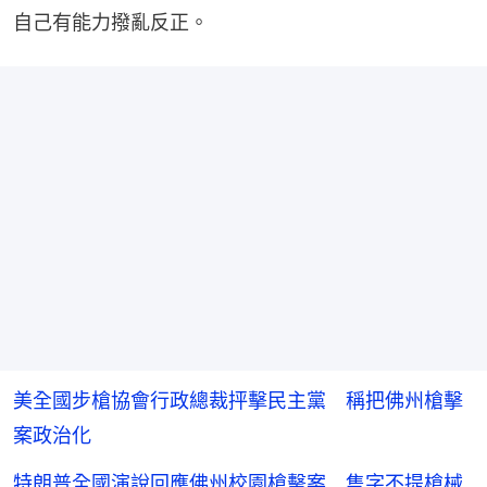
自己有能力撥亂反正。
美全國步槍協會行政總裁抨擊民主黨 稱把佛州槍擊
案政治化
特朗普全國演說回應佛州校園槍擊案 隻字不提槍械