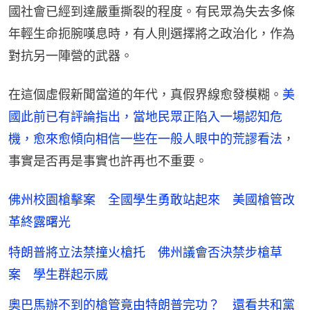
國社會已經到達嚴重撕裂的程度。有民眾為失去多條
年輕生命扼腕嘆息時，有人則選擇將之政治化，作為
對抗另一陣營的武器。
在這個虛假新聞當道的年代，真假界線愈發模糊。
美
國此前已有評論指出，當地民眾正陷入一場認知危
機，愈來愈傾向相信一些在一般人眼中的荒謬看法
，
事實是否再是事實也許再也不重要。
佛州校園槍擊案 全國學生勇敢站起來 美國槍管改
革終露曙光
特朗普將立法禁撞火槍托 佛州議會否決禁步槍草
案 學生群起示威
奧巴馬辦不到的槍管竟由特朗普完功？ 還看共和黨