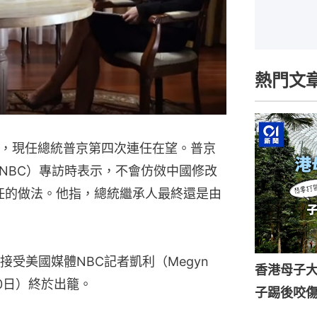
熱門文
行，現任總統普京第四次連任在望。普京
NBC）專訪時表示，不會仿傚中國修改
留任的做法。他指，總統繼承人最終還是由
受美國媒體NBC記者凱利（Megyn 
香港母子
10日）終於出籠。
子踢後咬