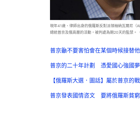
現年41歲、律師出身的俄羅斯反對派領袖納瓦爾尼（Ale
總統普京及俄高層的活動，被判處為期20天的監禁。
普京籲不要害怕會在某個時候接替他
普京的二十年計劃 憑愛國心強國夢
【俄羅斯大選．圖話】屬於普京的戰
普京發表國情咨文 要將俄羅斯貧窮