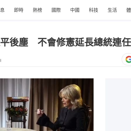
息
即時
熱榜
國際
中國
科技
生活
體
平後塵 不會修憲延長總統連任
3