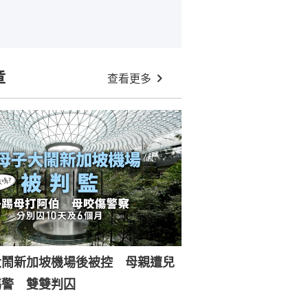
章
查看更多
大鬧新加坡機場後被控 母親遭兒
傷警 雙雙判囚