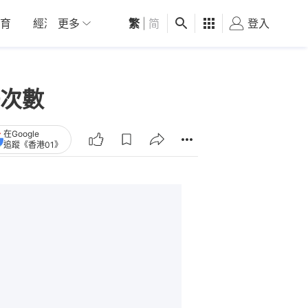
育
經濟
更多
01深圳
繁
觀點
|
简
健康
好食玩飛
登入
女
次數
在Google
追蹤《香港01》