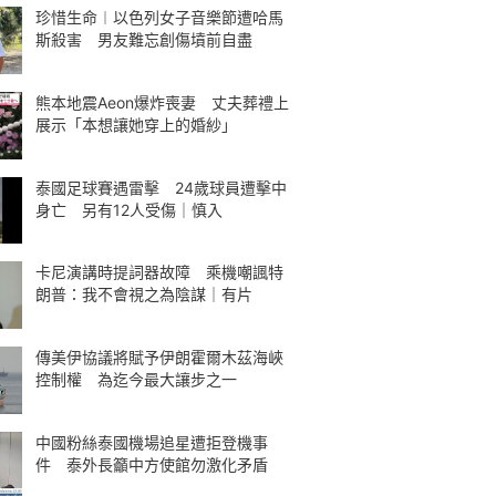
珍惜生命︱以色列女子音樂節遭哈馬
斯殺害 男友難忘創傷墳前自盡
熊本地震Aeon爆炸喪妻 丈夫葬禮上
展示「本想讓她穿上的婚紗」
泰國足球賽遇雷擊 24歲球員遭擊中
身亡 另有12人受傷｜慎入
卡尼演講時提詞器故障 乘機嘲諷特
朗普：我不會視之為陰謀｜有片
傳美伊協議將賦予伊朗霍爾木茲海峽
控制權 為迄今最大讓步之一
中國粉絲泰國機場追星遭拒登機事
件 泰外長籲中方使館勿激化矛盾