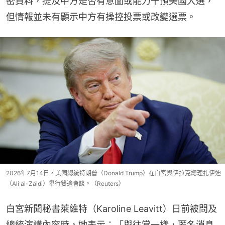
密資料，提及中方是否有意圖或能力干預美國大選，
但情報並未有顯示中方有操控投票或改變選票。
2026年7月14日，美國總統特朗普（Donald Trump）在白宮與伊拉克總理扎伊迪
（Ali al-Zaidi）舉行雙邊會談。（Reuters）
白宮新聞秘書萊維特（Karoline Leavitt）日前被問及
總統演講內容時，她表示：「與往常一樣，匿名消息