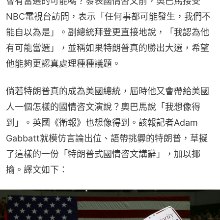
會有當選的可能嗎？發表國情咨文前，奧巴馬接受
NBC電視台訪問，表示「任何事都可能發生，我們不
能自以為是」。副總統拜登更直接地說，「我認為他
有可能當選」，並稱如果特朗普真的勝出大選，希望
他能夠更認真處理種種議題。
倘若特朗普真的成為美國總統，屆時他又會帶給美國
人一個怎樣的國情咨文演說？奧巴馬說「我想像得
到」。英國《衛報》也想像得到。該報記者Adam 
Gabbatt就模仿言論出位、語帶挑釁的特朗普，草擬
了這樣的一份「特朗普式國情咨文講辭」，加以揶
揄。譯文如下：