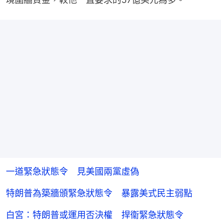
一道緊急狀態令 見美國兩黨虛偽
特朗普為築牆頒緊急狀態令 暴露美式民主弱點
白宮：特朗普或運用否決權 捍衞緊急狀態令