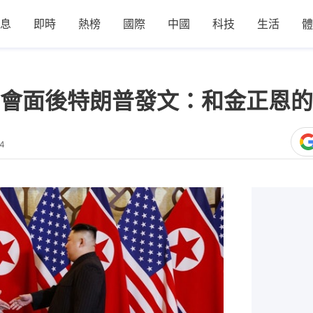
息
即時
熱榜
國際
中國
科技
生活
體
會面後特朗普發文：和金正恩的
44