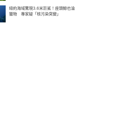
紐約海域驚現3.6米巨鯊！座頭鯨也淪
獵物 專家疑「核污染突變」