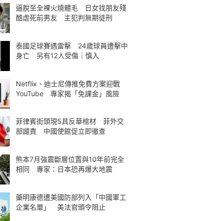
逼脫至全裸火燒體毛 日女找朋友殘
酷虐死前男友 主犯判無期徒刑
泰國足球賽遇雷擊 24歲球員遭擊中
身亡 另有12人受傷｜慎入
Netflix、迪士尼傳推免費方案迎戰
YouTube 專家揭「免課金」風險
菲律賓街頭現5具反華棺材 菲外交
部譴責 中國使館促立即徹查
熊本7月強震斷層位置與10年前完全
相同 專家：日本恐再爆大地震
藥明康德遭美國防部列入「中國軍工
企業名單」 美法官頒令阻止