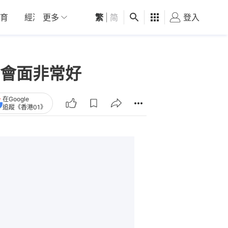
育
經濟
更多
01深圳
繁
觀點
|
简
健康
好食玩飛
登入
女
會面非常好
在Google
追蹤《香港01》