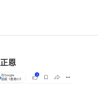
正恩
3
在Google
追蹤《香港01》