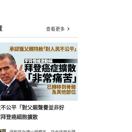
章
查看更多
赦不公平「對父親聲譽並非好
露拜登癌細胞擴散
逼脫至全裸火燒體毛 日女找朋友殘