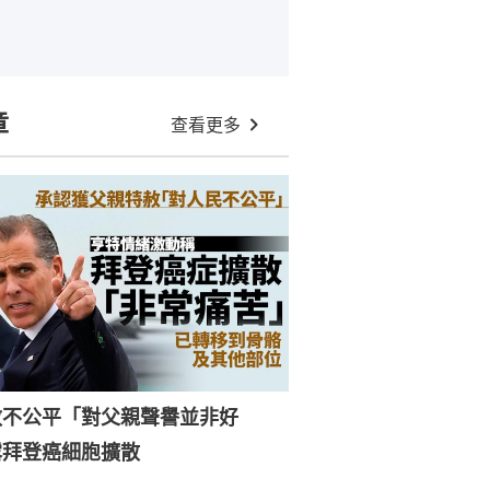
章
查看更多
赦不公平「對父親聲譽並非好
露拜登癌細胞擴散