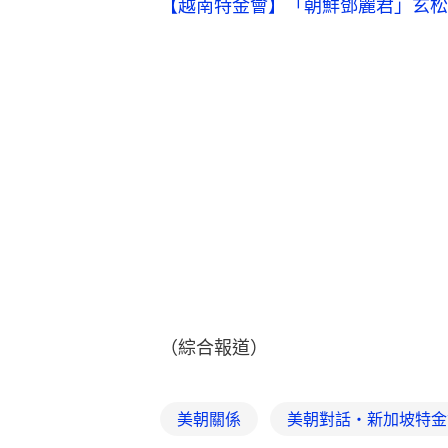
【越南特金會】「朝鮮鄧麗君」玄松
（綜合報道）
美朝關係
美朝對話・新加坡特金