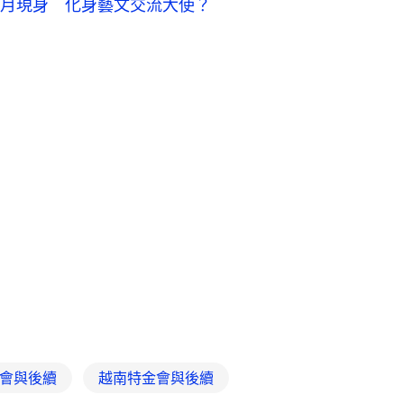
月現身 化身藝文交流大使？
會與後續
越南特金會與後續