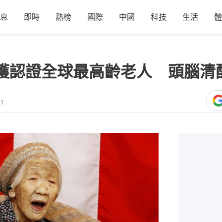
息
即時
熱榜
國際
中國
科技
生活
體
婆獲認證全球最高齡老人 頭腦清
41