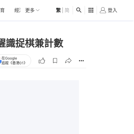
育
經濟
更多
01深圳
繁
觀點
|
简
健康
好食玩飛
登入
女
醒識捉棋兼計數
在Google
追蹤《香港01》