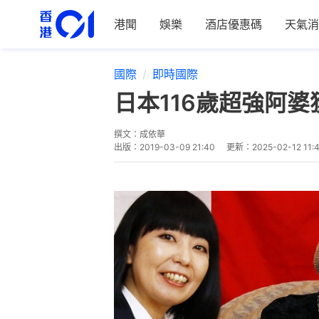
港聞
娛樂
酒店優惠碼
天氣消
國際
即時國際
日本116歲超強阿
撰文：
成依華
出版：
2019-03-09 21:40
更新：
2025-02-12 11: