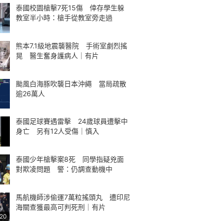
泰國校園槍擊7死15傷 倖存學生躲
教室半小時：槍手從教室旁走過
熊本7.1級地震襲醫院 手術室劇烈搖
晃 醫生奮身護病人｜有片
颱風白海豚吹襲日本沖繩 當局疏散
逾26萬人
泰國足球賽遇雷擊 24歲球員遭擊中
身亡 另有12人受傷｜慎入
泰國少年槍擊案8死 同學指疑兇面
對欺凌問題 警：仍調查動機中
馬航機師涉偷運7萬粒搖頭丸 遭印尼
海關查獲最高可判死刑｜有片
:20