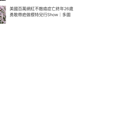
美國百萬網紅不敵癌症亡終年26歲
勇敢帶疤做模特兒行Show｜多圖