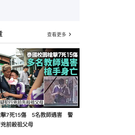
章
查看更多
擊7死15傷 5名教師遇害 警
行兇前殺祖父母