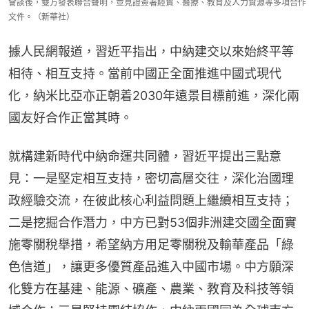
會談後，雙方發表聯合聲明，並見證簽署經貿、醫療、教育及人力資源等多項合作
文件。（新華社）
據人民網報道，習近平指出，中納建交以來始終平等
相待、相互支持。當前中國正全面推進中國式現代
化，納米比亞亦正朝着2030年遠景目標前進，深化兩
國友好合作正當其時。
就構建新時代中納命運共同體，習近平提出三點意
見：一是堅定相互支持，密切高層交往，深化治國理
政經驗交流，在彼此核心利益問題上繼續相互支持；
二是挖掘合作潛力，中方已對53個非洲建交國全面實
施零關稅舉措，希望納方用足零關稅及輸華產品「綠
色信道」，讓更多優質產品進入中國市場。中方願深
化雙方在基建、能源、礦產、農業、教育及科技等領