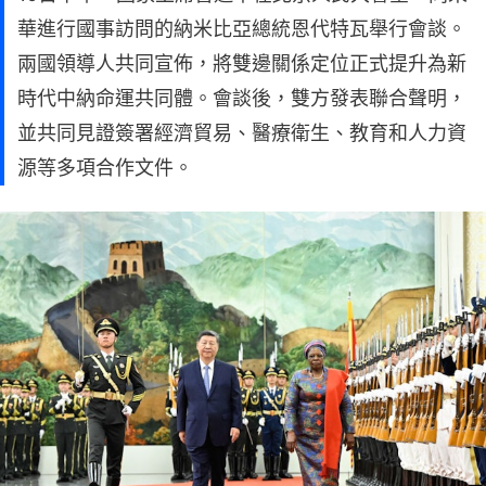
華進行國事訪問的納米比亞總統恩代特瓦舉行會談。
兩國領導人共同宣佈，將雙邊關係定位正式提升為新
時代中納命運共同體。會談後，雙方發表聯合聲明，
並共同見證簽署經濟貿易、醫療衛生、教育和人力資
源等多項合作文件。