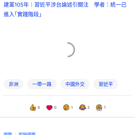
建黨105年｜習近平涉台論述引關注 學者：統一已
進入｢實踐階段｣
非洲
一帶一路
中國外交
習近平
6
0
1
2
1
國際
即時國際