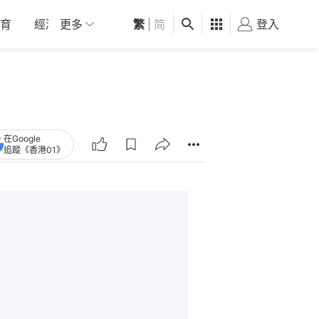
育
經濟
更多
01深圳
繁
觀點
|
简
健康
好食玩飛
登入
女
在Google
追蹤《香港01》