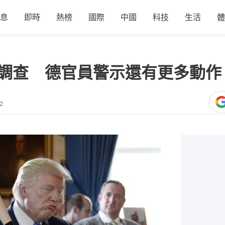
息
即時
熱榜
國際
中國
科技
生活
體
1調查 德官員警示還有更多動作
2