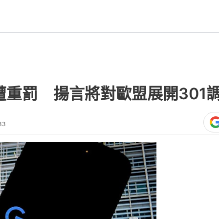
e遭重罰 揚言將對歐盟展開301
33