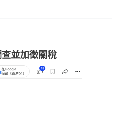
調查並加徵關稅
18
在Google
追蹤《香港01》