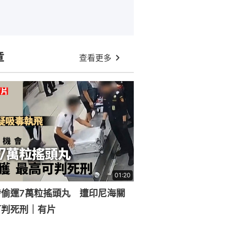
章
查看更多
01:20
涉偷運7萬粒搖頭丸 遭印尼海關
可判死刑｜有片