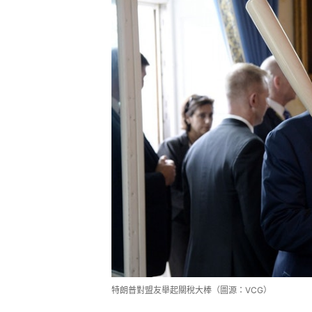
特朗普對盟友舉起關稅大棒（圖源：VCG）