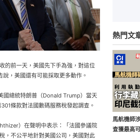
熱門文
收的前一天，美國先下手為強，對這位
警告說，美國還有可能採取更多動作。
總統特朗普（Donald Trump）當天
第301條款對法國數碼服務稅發起調查。
馬航機師
ghthizer）在聲明中表示：「法國參議院
查獲最高
務稅，不公平地針對美國公司，美國對此