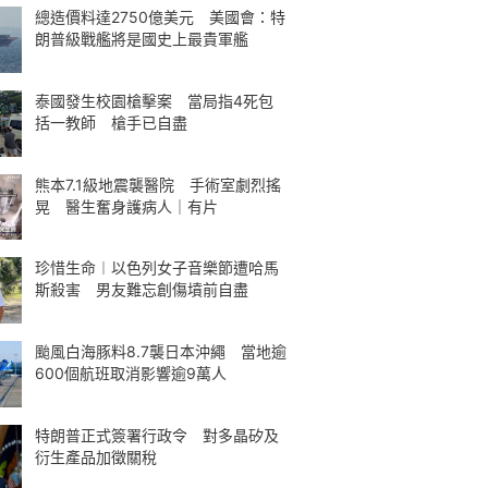
總造價料達2750億美元 美國會：特
朗普級戰艦將是國史上最貴軍艦
泰國發生校園槍擊案 當局指4死包
括一教師 槍手已自盡
熊本7.1級地震襲醫院 手術室劇烈搖
晃 醫生奮身護病人｜有片
珍惜生命︱以色列女子音樂節遭哈馬
斯殺害 男友難忘創傷墳前自盡
颱風白海豚料8.7襲日本沖繩 當地逾
600個航班取消影響逾9萬人
特朗普正式簽署行政令 對多晶矽及
衍生產品加徵關稅