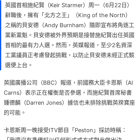
英國首相施紀賢（Keir Starmer）周一（6月22日）
辭職後，擁有「北方之王」（King of the North）
之稱的貝安德（Andy Burnham）隨即宣布將角逐工
黨新黨魁。貝安德被外界預期是接替施紀賢出任英國
首相的最有力人選。然而，英媒報道，至少2名資深
工黨議員正考慮發起挑戰，以防止貝安德未經正式競
選便上台。
英國廣播公司（BBC）報道，前國務大臣卡恩斯（Al 
Carns）表示正在權衡是否參選，而施紀賢首席秘書
鍾德麟（Darren Jones）據信也未排除挑戰英揆寶座
的可能。
卡恩斯周一晚接受ITV節目「Peston」採訪時稱：