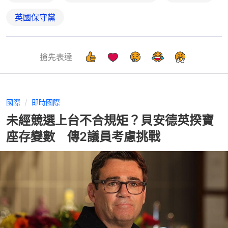
英國保守黨
搶先表達
國際
即時國際
未經競選上台不合規矩？貝安德英揆寶
座存變數 傳2議員考慮挑戰