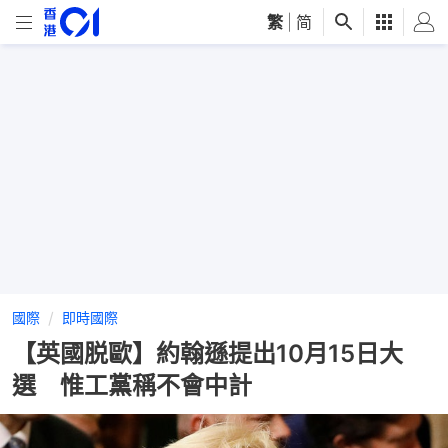
繁
|
简
國際
即時國際
【英國脱歐】約翰遜提出10月15日大
選 惟工黨稱不會中計