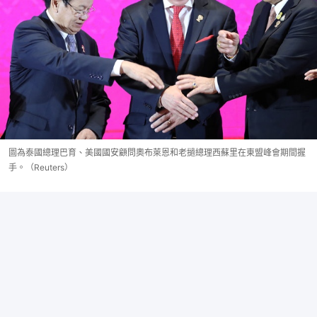
圖為泰國總理巴育、美國國安顧問奧布萊恩和老撾總理西蘇里在東盟峰會期間握
手。（Reuters）