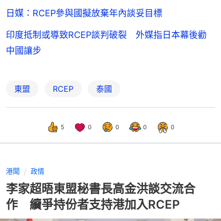
日媒：RCEP參與國擬放棄年內談妥目標
印度抵制或導致RCEP談判破裂 外媒指日本幕後勸
中國讓步
東盟
RCEP
泰國
5
0
0
0
0
港聞
政情
李家超晤東盟秘書長高金洪談交流合
作 續爭持份者支持港加入RCEP