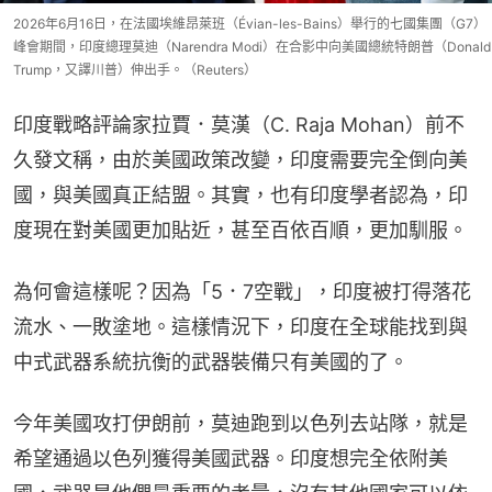
2026年6月16日，在法國埃維昂萊班（Évian-les-Bains）舉行的七國集團（G7）
峰會期間，印度總理莫迪（Narendra Modi）在合影中向美國總統特朗普（Donald
Trump，又譯川普）伸出手。（Reuters）
‌印度戰略評論家拉賈．莫漢（C. Raja Mohan）‌前不
久發文稱，由於美國政策改變，印度需要完全倒向美
國，與美國真正結盟。其實，也有印度學者認為，印
度現在對美國更加貼近，甚至百依百順，更加馴服。
為何會這樣呢？因為「5．7空戰」，印度被打得落花
流水、一敗塗地。這樣情況下，印度在全球能找到與
中式武器系統抗衡的武器裝備只有美國的了。
今年美國攻打伊朗前，莫迪跑到以色列去站隊，就是
希望通過以色列獲得美國武器。印度想完全依附美