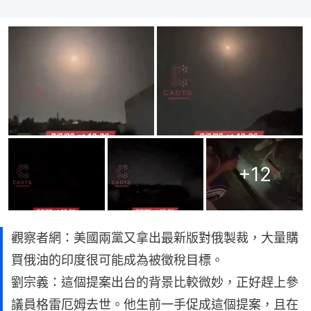
+
12
觀察者網：美國兩黨又拿出最新版對俄製裁，大量購
買俄油的印度很可能成為被徵稅目標。
劉宗義：這個提案出台的背景比較微妙，正好趕上參
議員格雷厄姆去世。他生前一手促成這個提案，且在