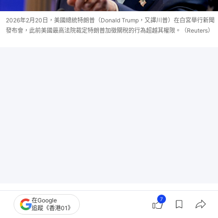
2026年2月20日，美國總統特朗普（Donald Trump，又譯川普）在白宮舉行新聞
發布會，此前美國最高法院裁定特朗普加徵關稅的行為超越其權限。（Reuters）
2018年，特朗普對中國發動貿易戰，印度就遊說全球
7
在Google
追蹤《香港01》
1000多家跨國公司將他們在中國的產業鏈轉移到印