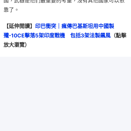
國，武器是他們最重要的考量，沒有其他國家可以依
靠了。
【延伸閲讀】
印巴衝突｜瘋傳巴基斯坦用中國製
殲-10CE擊落5架印度戰機　包括3架法製飆風
（點擊
放大瀏覽）