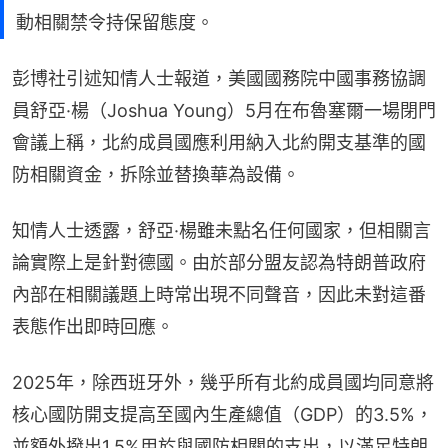
動相關禁令持保留態度。
彭博社引述知情人士報道，美國國務院中國事務協調
員舒亞·楊（Joshua Young）5月在布魯塞爾一場閉門
會議上稱，北約成員國應利用納入北約開支基準的國
防相關資金，拆除並替換華為設備。
知情人士透露，舒亞·楊雖未點名任何國家，但相關言
論實際上是針對德國。由於部分盟友認為特朗普政府
內部在相關議題上時常出現不同聲音，因此未對這番
表態作出即時回應。
2025年，除西班牙外，幾乎所有北約成員國均同意將
核心國防開支提高至國內生產總值（GDP）的3.5%，
並額外撥出1.5%用於與國防相關的支出，以滿足特朗