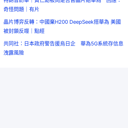
特朗普訪華｜黃仁勳被問是否售晶片給華為 回應：
奇怪問題｜有片
晶片博弈反轉：中國棄H200 DeepSeek搭華為 美國
被封鎖反噬｜點經
共同社：日本政府警告援烏日企 華為5G系統存信息
洩露風險