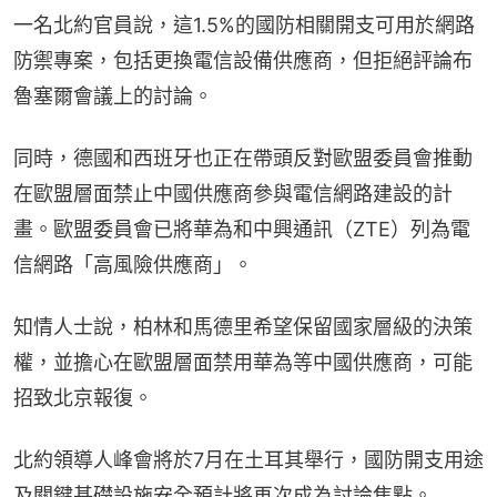
一名北約官員說，這1.5%的國防相關開支可用於網路
防禦專案，包括更換電信設備供應商，但拒絕評論布
魯塞爾會議上的討論。
同時，德國和西班牙也正在帶頭反對歐盟委員會推動
在歐盟層面禁止中國供應商參與電信網路建設的計
畫。歐盟委員會已將華為和中興通訊（ZTE）列為電
信網路「高風險供應商」。
知情人士說，柏林和馬德里希望保留國家層級的決策
權，並擔心在歐盟層面禁用華為等中國供應商，可能
招致北京報復。
北約領導人峰會將於7月在土耳其舉行，國防開支用途
及關鍵基礎設施安全預計將再次成為討論焦點。