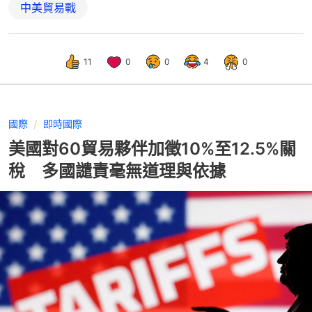
中美貿易戰
11
0
0
4
0
國際
即時國際
美國對60貿易夥伴加徵10%至12.5%關
稅 多國譴責毫無道理與依據