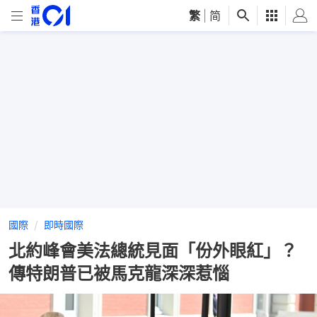
繁
|
简
國際
即時國際
北約峰會美法總統見面「份外眼紅」？
傳特朗普已被馬克龍深深惹惱