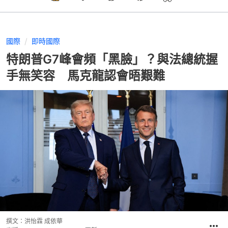
國際
即時國際
特朗普G7峰會頻「黑臉」？與法總統握
手無笑容 馬克龍認會晤艱難
撰文：
洪怡霖 成依華