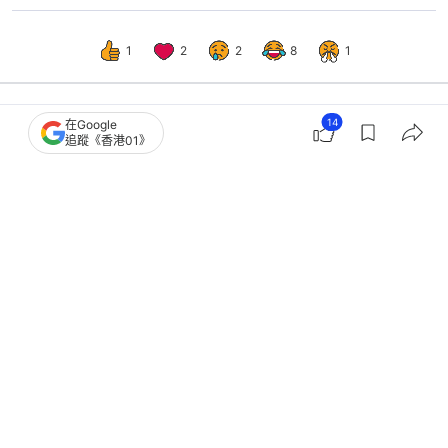
1
2
2
8
1
國際
即時國際
14
在Google
追蹤《香港01》
北約峰會在即 特朗普不滿盟國忠誠度
恐加劇內部裂痕