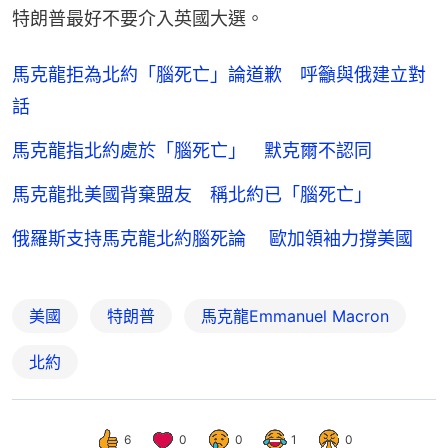
特朗普最好不要介入英國大選。
馬克龍拒為北約「腦死亡」論道歉 呼籲與俄建立對
話
馬克龍指北約處於「腦死亡」 默克爾不認同
馬克龍批美國背棄盟友 稱北約已「腦死亡」
俄羅斯支持馬克龍北約腦死論 歐加領袖力撐美國
美國
特朗普
馬克龍Emmanuel Macron
北約
6
0
0
1
0