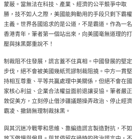
蒙蔽。當無法在科技、產業、經濟的公平競爭中取
勝，技不如人之際，美國能夠動用的手段只剩下霸權
主義。世界各國追求的是公道，不是霸道。作為一名
香港青年，筆者第一個站出來，向美國毫無道理的打
壓與抹黑鄭重說不！
制裁阻不住發展，謊言蓋不住真相。中國發展的堅定
步伐，絕不會被美國幾紙荒謬制裁阻撓。中方一貫堅
持相互尊重、平等共贏處理中美關係，但絕不會在國
家核心利益、企業合法權益面前退讓妥協。筆者嚴正
敦促美方，立刻停止借涉疆議題操弄政治、停止經濟
霸凌、撤銷無理制裁抹黑。
與其沉迷冷戰零和思維、靠編造謊言製造對抗，不如
放下傲慢與偏見。與其停留在過時的政治謊言中，不