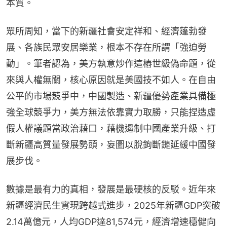
本質。
眾所周知，當下的新疆社會安定祥和、經濟蓬勃發
展、各族民眾安居樂業，根本不存在所謂「強迫勞
動」。筆者認為，美方執意炒作這樁世級偽命題，從
來與人權無關，核心原因就是美國技不如人。在自由
公平的市場競爭中，中國製造、新疆優勢產業具備極
強全球競爭力，美方無法依靠實力取勝，只能捏造虛
假人權議題當政治藉口，藉機遏制中國產業升級、打
斷新疆高質量發展勢頭，妄圖以脫鉤斷鏈延緩中國發
展步伐。
數據是最有力的真相，發展是最硬核的反駁。近年來
新疆經濟民生實現跨越式進步，2025年新疆GDP突破
2.14萬億元，人均GDP達81,574元，經濟增速穩健向