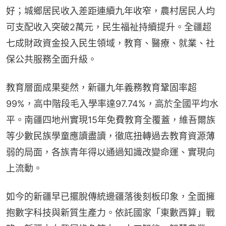
好；城鄉居民收入差距連續九年收窄，農村居民人均
可支配收入突破2萬元，民生福祉持續提升。全疆超
七成財政資金投入民生領域，教育、醫療、就業、社
保公共服務全面升級。
教育層面成果斐然，新疆九年義務教育鞏固率超
99%，高中階段毛入學率達97.74%，高於全國平均水
平。南疆四地州實現15年免費教育全覆蓋，維吾爾族
等少數民族學童應讀盡讀，徹底扭轉過去教育資源薄
弱的局面，各族青年得以通過知識改變命運、實現向
上流動。
如今的新疆早已擺脫傳統邊疆落後刻板印象，全面擁
抱數字科技與新質生產力。依託國家「東數西算」戰