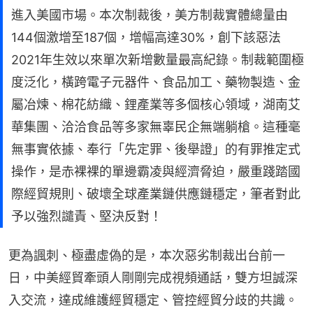
進入美國市場。本次制裁後，美方制裁實體總量由
144個激增至187個，增幅高達30%，創下該惡法
2021年生效以來單次新增數量最高紀錄。制裁範圍極
度泛化，橫跨電子元器件、食品加工、藥物製造、金
屬冶煉、棉花紡織、鋰產業等多個核心領域，湖南艾
華集團、洽洽食品等多家無辜民企無端躺槍。這種毫
無事實依據、奉行「先定罪、後舉證」的有罪推定式
操作，是赤裸裸的單邊霸凌與經濟脅迫，嚴重踐踏國
際經貿規則、破壞全球產業鏈供應鏈穩定，筆者對此
予以強烈譴責、堅決反對！
更為諷刺、極盡虛偽的是，本次惡劣制裁出台前一
日，中美經貿牽頭人剛剛完成視頻通話，雙方坦誠深
入交流，達成維護經貿穩定、管控經貿分歧的共識。