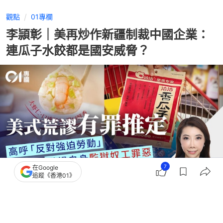
觀點
01專欄
李頴彰｜美再炒作新疆制裁中國企業：
連瓜子水餃都是國安威脅？
7
在Google
追蹤《香港01》
撰文：
李頴彰律師
出版：
2026-08-05 18:00
更新：
2026-08-05 18:02