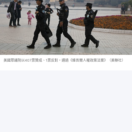
美國眾議院以407票贊成、1票反對，通過《維吾爾人權政策法案》（美聯社）