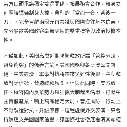
美方口頭承諾穩定雙邊關係、拓展務實合作，轉身立
刻翻臉揮舞制裁大棒，典型的「當面一套、背後一
刀」，完全背離兩國元首共識與國際交往基本信義，
充分暴露美國政客毫無底線的雙重標準與政治投機本
性。
不僅如此，美國高層近期頻繁釋放所謂「管控分歧、
避免衝突」的偽善言論。美國國務卿魯比奧公開聲
稱，中美經濟、軍事對抗將帶來災難性後果，主動釋
放對話信號、營造緩和氛圍。但與此同時，美方放
任、縱容國內反華勢力瘋狂擴大制裁黑名單、打壓中
國實體產業。嘴上高喊穩定大局、管控風險，行動上
不斷製造對抗、升級摩擦，這種虛假外交表演，只會
持續透支美國國家信譽，讓國際社會徹底看清其霸權