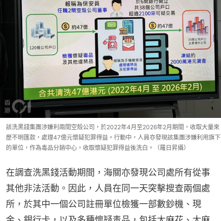
該洗黑錢集團涉嫌利兩間空殼公司，於2022年4月至2026年2月期間，收取大量來
歷不明匯款，處理47億元懷疑犯罪得益。行動中，人員亦發現該集團涉嫌利用旗下
的單位，作為毒品分銷中心，收取懷疑犯罪得益後洗白。（羅日昇攝）
在調查洗黑錢活動期間，海關亦發現公司處所有從事
其他非法活動。因此，人員在同一天突擊搜查兩個處
所，於其中一個公司註冊單位檢獲一部數鈔機、現
金、銀行卡，以及多種懷疑毒品，包括大麻花、大麻