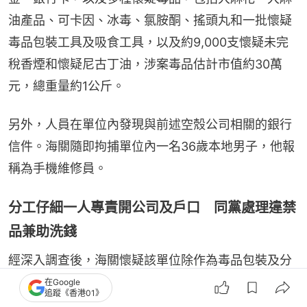
油產品、可卡因、冰毒、氯胺酮、搖頭丸和一批懷疑
毒品包裝工具及吸食工具，以及約9,000支懷疑未完
稅香煙和懷疑尼古丁油，涉案毒品估計市值約30萬
元，總重量約1公斤。
另外，人員在單位內發現與前述空殼公司相關的銀行
信件。海關隨即拘捕單位內一名36歲本地男子，他報
稱為手機維修員。
分工仔細一人專責開公司及戶口 同黨處理違禁
品兼助洗錢
經深入調查後，海關懷疑該單位除作為毒品包裝及分
銷中心外，亦是不同違禁品的中轉站及清洗犯罪得益
在Google
追蹤《香港01》
的場所。兩名被捕人分工明確，一人負責成立空殼公