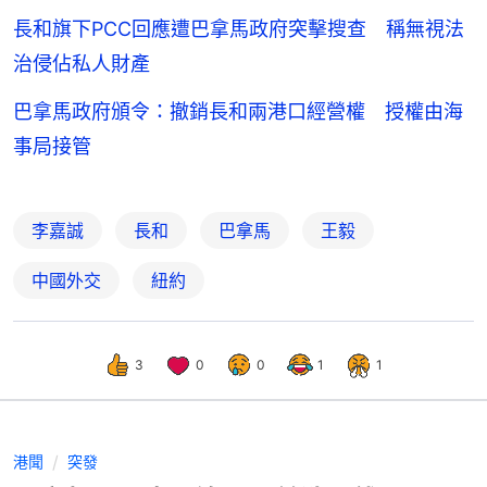
長和旗下PCC回應遭巴拿馬政府突擊搜查 稱無視法
治侵佔私人財產
巴拿馬政府頒令：撤銷長和兩港口經營權 授權由海
事局接管
李嘉誠
長和
巴拿馬
王毅
中國外交
紐約
3
0
0
1
1
港聞
突發