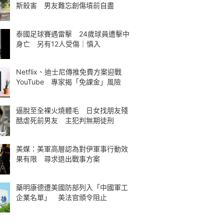
斯殺害 男友難忘創傷墳前自盡
泰國足球賽遇雷擊 24歲球員遭擊中
身亡 另有12人受傷｜慎入
Netflix、迪士尼傳推免費方案迎戰
YouTube 專家揭「免課金」風險
逼脫至全裸火燒體毛 日女找朋友殘
酷虐死前男友 主犯判無期徒刑
美媒：美軍高層認為對伊軍事行動效
果有限 尋求退出戰事方案
藥明康德遭美國防部列入「中國軍工
企業名單」 美法官頒令阻止