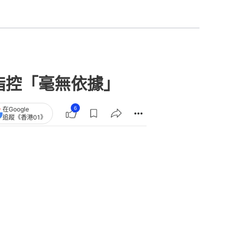
指控「毫無依據」
6
在Google
追蹤《香港01》