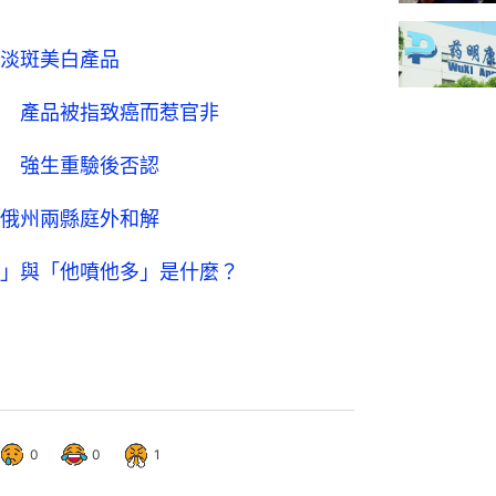
淡斑美白產品
 產品被指致癌而惹官非
 強生重驗後否認
俄州兩縣庭外和解
」與「他噴他多」是什麼？
0
0
1