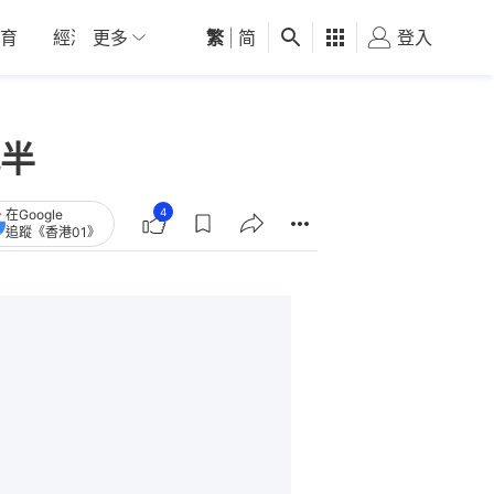
育
經濟
更多
01深圳
繁
觀點
|
简
健康
好食玩飛
登入
女
半
4
在Google
追蹤《香港01》