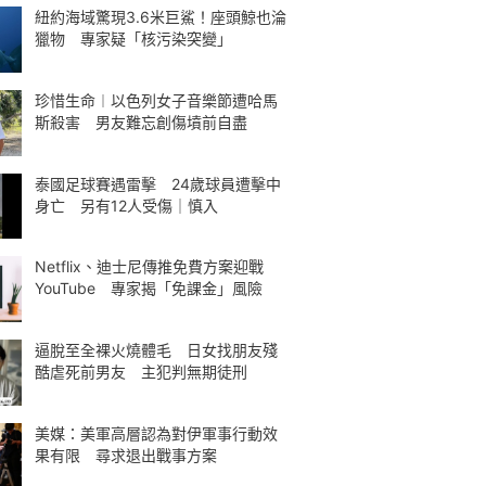
紐約海域驚現3.6米巨鯊！座頭鯨也淪
獵物 專家疑「核污染突變」
珍惜生命︱以色列女子音樂節遭哈馬
斯殺害 男友難忘創傷墳前自盡
泰國足球賽遇雷擊 24歲球員遭擊中
身亡 另有12人受傷｜慎入
Netflix、迪士尼傳推免費方案迎戰
YouTube 專家揭「免課金」風險
逼脫至全裸火燒體毛 日女找朋友殘
酷虐死前男友 主犯判無期徒刑
美媒：美軍高層認為對伊軍事行動效
果有限 尋求退出戰事方案