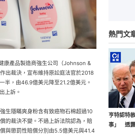
熱門文
康產品製造商強生公司（Johnson &
案作出裁決，宣布維持原訟庭法官於2018
，由46.9億美元降至21.2億美元。
出上訴。
強生隱瞞爽身粉含有致癌物石棉超過10
亨特認特
償的裁決不變。不過上訴法院認為，賠
事」 透
與懲罰性賠償分別由5.5億美元與41.4