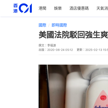
港聞
娛樂
酒店優惠碼
天氣消
國際
即時國際
美國法院駁回強生爽
撰文：
李福源
出版：
2020-06-24 05:12
更新：
2025-02-13 15: