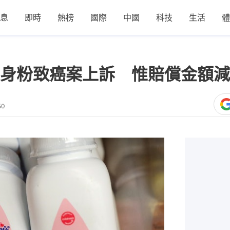
息
即時
熱榜
國際
中國
科技
生活
體
身粉致癌案上訴 惟賠償金額減
50