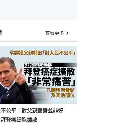
章
查看更多
赦不公平「對父親聲譽並非好
露拜登癌細胞擴散