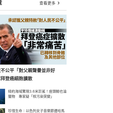
章
查看更多
赦不公平「對父親聲譽並非好
露拜登癌細胞擴散
紐約海域驚現3.6米巨鯊！座頭鯨也淪
獵物 專家疑「核污染突變」
珍惜生命︱以色列女子音樂節遭哈馬