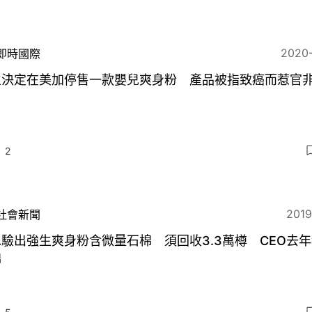
2020
即時國際
生決定在美加停售一款嬰兒爽身粉 產品被指致癌而惹官
2
2019
社會新聞
A驗出強生爽身粉含微量石棉 須回收3.3萬樽 CEO去
棉