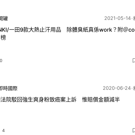
2021-05-14
開罐
NKI/一田9款大熱止汗用品 除體臭紙真係work？附＠co
行榜
0
2020-06-24
即時國際
國法院駁回強生爽身粉致癌案上訴 惟賠償金額減半
4