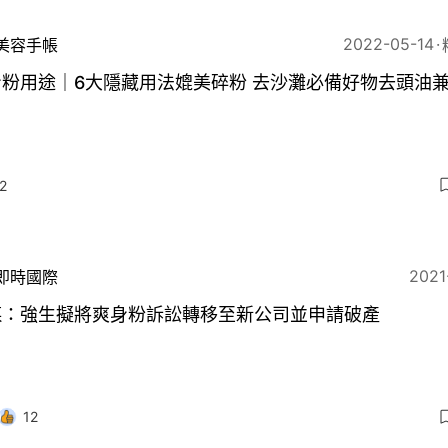
2022-05-14
美容手帳
粉用途｜6大隱藏用法媲美碎粉 去沙灘必備好物去頭油兼
2
2021
即時國際
媒：強生擬將爽身粉訴訟轉移至新公司並申請破產
12