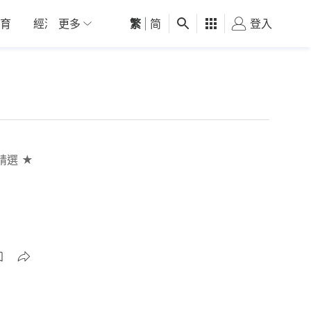
育
經濟
更多
01深圳
繁
觀點
|
简
健康
好食玩飛
登入
女
精選 ★