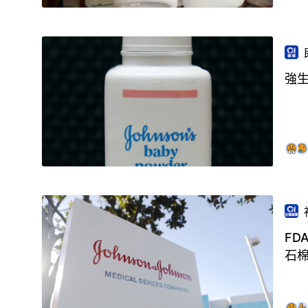
強
FD
石