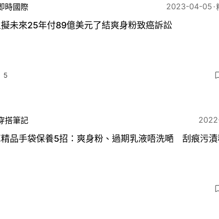
2023-04-05
即時國際
擬未來25年付89億美元了結爽身粉致癌訴訟
5
2022
穿搭筆記
革精品手袋保養5招：爽身粉、過期乳液唔洗嗮 刮痕污漬
3