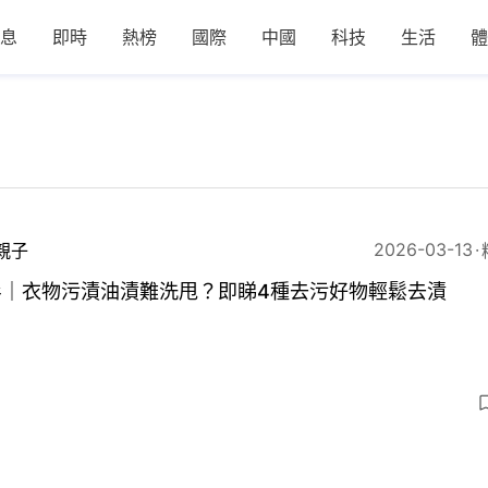
息
即時
熱榜
國際
中國
科技
生活
體
2026-03-13
親子
衫｜衣物污漬油漬難洗甩？即睇4種去污好物輕鬆去漬