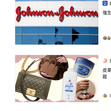
強生
皮
蹤