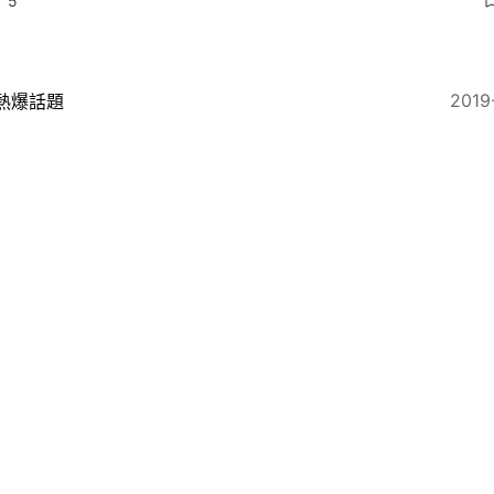
5
2019
熱爆話題
生活百科】屋企入蟻入侵超煩惱 網傳爽身粉可治蟻真唔
2019
財經快訊
致癌風波】強生滑石粉供應商已申請破產保護