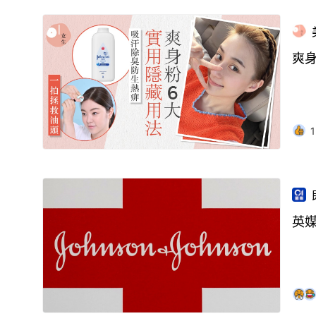
爽身
1
英