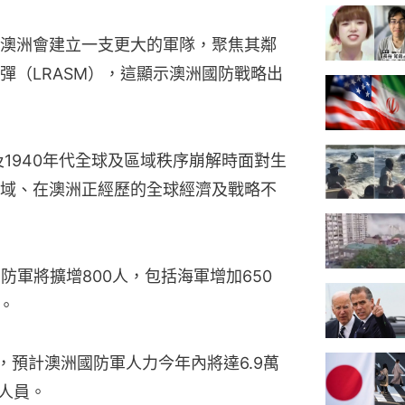
道，澳洲會建立一支更大的軍隊，聚焦其鄰
彈（LRASM），這顯示澳洲國防戰略出
及1940年代全球及區域秩序崩解時面對生
域、在澳洲正經歷的全球經濟及戰略不
防軍將擴增800人，包括海軍增加650
。
明，預計澳洲國防軍人力今年內將達6.9萬
務人員。