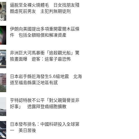
逼脫至全裸火燒體毛 日女找朋友殘
酷虐死前男友 主犯判無期徒刑
伊朗向美國提出多項重開霍爾木茲條
件 包括全額賠償和解凍資產
非洲巨大河馬暴衝「追殺觀光船」驚
險畫面曝 遊客：這輩子最恐怖
日本岩手縣近海發生5.6級地震 北海
道至福島縣廣泛地區有感
亨特認特赦不公平「對父親聲譽並非
好事」 透露拜登癌細胞擴散
日本發布排名：中國科研投入全球第
一 美日居後