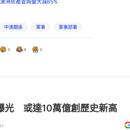
澳洲房產查詢量大減65%
中澳關係
軍事
軍事部署
0
6
0
算曝光 或達10萬億創歷史新高
17