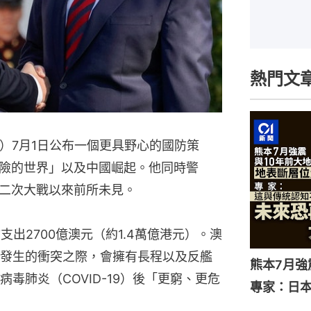
熱門文
ison）7月1日公布一個更具野心的國防策
險的世界」以及中國崛起。他同時警
二次大戰以來前所未見。
出2700億澳元（約1.4萬億港元）。澳
發生的衝突之際，會擁有長程以及反艦
熊本7月
毒肺炎（COVID-19）後「更窮、更危
專家：日