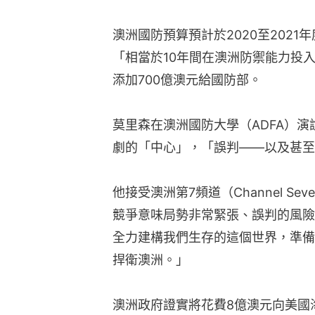
澳洲國防預算預計於2020至2021
「相當於10年間在澳洲防禦能力投入
添加700億澳元給國防部。
莫里森在澳洲國防大學（ADFA）
劇的「中心」，「誤判——以及甚至
他接受澳洲第7頻道（Channel S
競爭意味局勢非常緊張、誤判的風險
全力建構我們生存的這個世界，準備
捍衛澳洲。」
澳洲政府證實將花費8億澳元向美國海