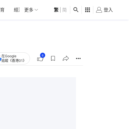
育
經濟
更多
01深圳
繁
觀點
|
简
健康
好食玩飛
登入
女
6
在Google
追蹤《香港01》