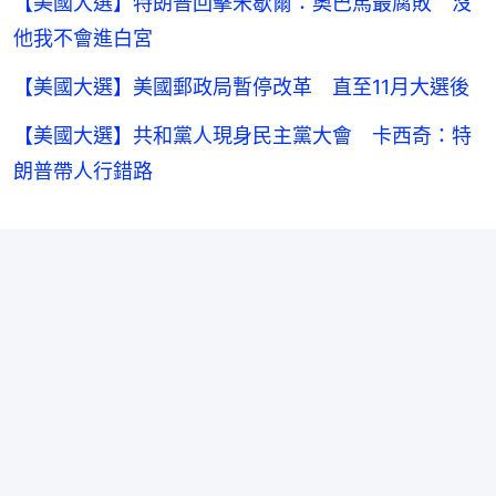
【美國大選】特朗普回擊米歇爾：奧巴馬最腐敗 沒
他我不會進白宮
【美國大選】美國郵政局暫停改革 直至11月大選後
【美國大選】共和黨人現身民主黨大會 卡西奇：特
朗普帶人行錯路