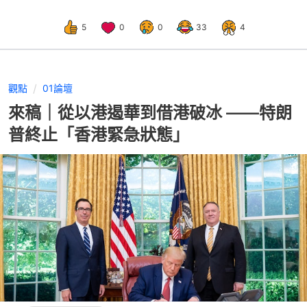
5
0
0
33
4
觀點
01論壇
來稿｜從以港遏華到借港破冰 ——特朗
普終止「香港緊急狀態」